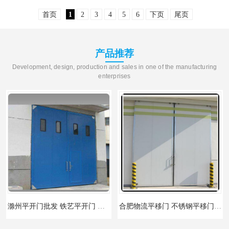
高强度材料和先..
首页
1
2
3
4
5
6
下页
尾页
产品推荐
Development, design, production and sales in one of the manufacturing
enterprises
滁州平开门批发 铁艺平开门 不锈钢平开门
合肥物流平移门 不锈钢平移门 厂房推拉门