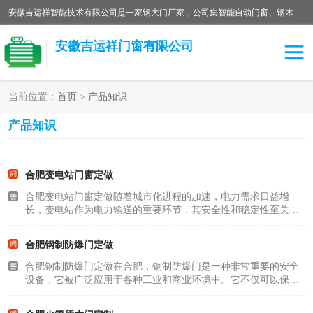
安徽吉运祥智能技术有限公司是一家钢大门厂家，公司集智能自动门窗、钢木门、特种门窗、工业门窗、图集门窗、定制门窗、非标门窗等通道产品的研发设计、制作、安装于一体的综合性、性高新技术企业。
安徽吉运祥门窗有限公司
当前位置：
首页
>
产品知识
保温门
隔声门（隔音门）
产品知识
防撞自由门
变压器室门窗
合肥变电站门窗定做
工业电动折叠门
钢木门
合肥变电站门窗定做随着城市化进程的加速，电力需求日益增
长，变电站作为电力输送的重要环节，其安全性和稳定性至关重
安全逃生门
要。在这样的背景下，合肥变电站门窗定做市场逐渐崛起，为电
工业平移门
力设施安全提供了有力保障。一、市场需求分析合肥作为安徽省
合肥钢制防爆门定做
省会，经济快速发..
工业平开门
监狱门及监狱设备
合肥钢制防爆门定做在合肥，钢制防爆门是一种非常重要的安全
设备，它被广泛应用于各种工业和商业环境中。它不仅可以保护
变压器室配电房门
钢大门厂家
建筑物免受外部冲击，而且还可以防止内部爆炸产生的危害。首
先，合肥钢制防爆门是一种特殊类型的钢制门，它具有防爆性