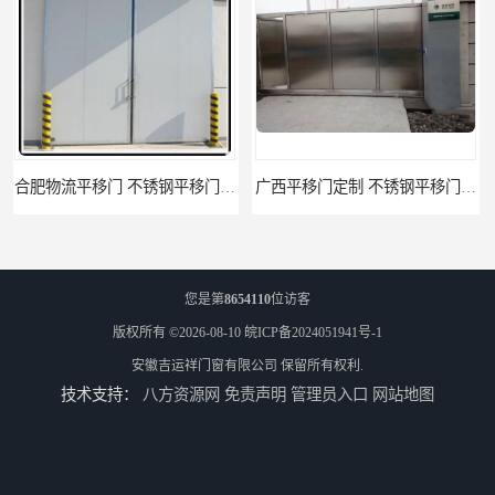
广西平移门定制 不锈钢平移门 别墅平移门
云南快速门 自动卷帘门 提供免费样品
您是第
8654110
位访客
版权所有 ©2026-08-10
皖ICP备2024051941号-1
安徽吉运祥门窗有限公司
保留所有权利.
技术支持：
八方资源网
免责声明
管理员入口
网站地图
阜阳卷帘门快速门 堆积门 工业卷帘门
天津防火门品牌 玻璃防火门 制造工艺优