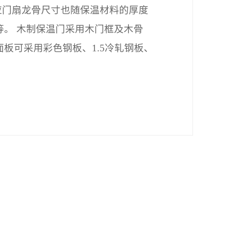
应门扇龙骨尺寸也随保温材料的厚度
。 木制保温门采用木门框及木骨
面板可采用彩色钢板、
1.5
冷轧钢板、