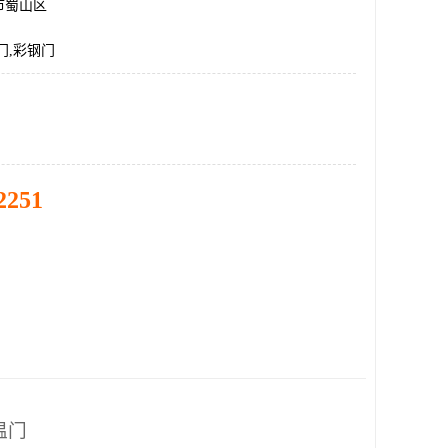
市蜀山区
门,彩钢门
2251
温门