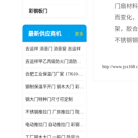
门扇材料
彩钢板门
而变化，
架，胶合
最新供应商机
更多
不锈钢钢
吉运祥 消音门 消音窗 吉运祥
吉运祥甲乙丙级防火门消防门一门一证
http://www.jyx168.
合肥工业保温门厂家 17J610-1保温门
钢制保温平开门 钢木大门 彩钢复合板门
钢大门特种门尺寸可定制
不锈钢推拉门 厂房推拉门 院墙推拉门 工业电动推拉门
电动推拉门 自动推拉门 彩钢板推拉门 夹芯板推拉门
工厂钢木大门 一般门 防风沙 风砂）门 防严寒门