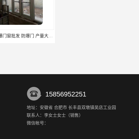
巴中防爆门窗批发 防爆门 产量大 耗能低
贵州烤漆木门 钢木门 工艺精良 性能优异
15856952251
地址：安徽省 合肥市 长丰县双墩镇吴店工业园
联系人：李女士
女士
（销售）
张家口折叠门*费用 车间折叠门 全系列全规格
咸宁折叠门厂 图集折叠门 产量大 耗能低
微信帐号：