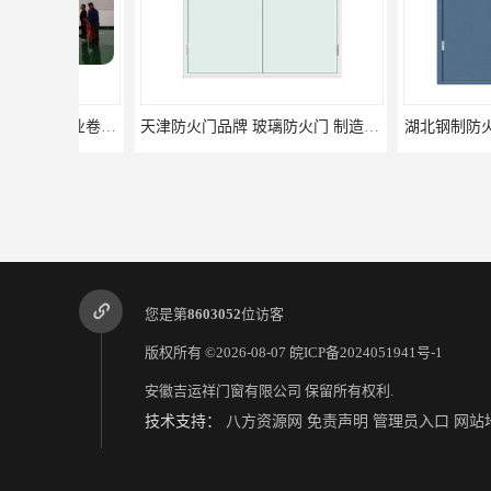
天津防火门品牌 玻璃防火门 制造工艺优
湖北钢制防火门 防火
您是第
8603052
位访客
版权所有 ©2026-08-07
皖ICP备2024051941号-1
安徽吉运祥门窗有限公司
保留所有权利.
技术支持：
八方资源网
免责声明
管理员入口
网站
甘南胶合木门 钢木门 尺寸精准
贵州装修木门 钢木