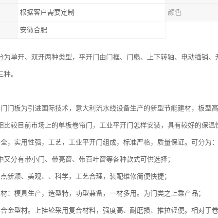
根据客户需要定制
颜色
安徽合肥
分为单开、双开两种类型，平开门由门框、门扇、上下转轴、电动插销、
三种。
：
开门门板为引进国际技术，意大利流水线设备生产的新型节能建材，板型
相比较目前市场上的单板卷帘门，工业平开门怎样安装，具有较好的保温
齐全，实用性强，工艺，工业平开门组成，标准严格，质量保证。可分为
中又分有带小门、带亮窗、带百叶窗等各种款式可供选择；
节点新颖、美观、、科学，工艺合理，装配维修简便快捷；
型材：模具生产，造型特，功型兼备，一材多用。为门类之上乘产品；
铝合金型材。上挂轮采用复合材料，强度高、耐磨损、推拉轻便。相对于