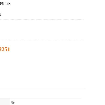
市蜀山区
门
2251
好