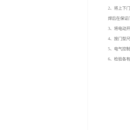
2、将上下
焊后在保证
3、将电动
4、按门型
5、电气控
6、检验各