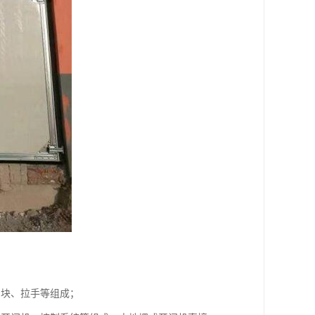
挡块、拉手等组成；