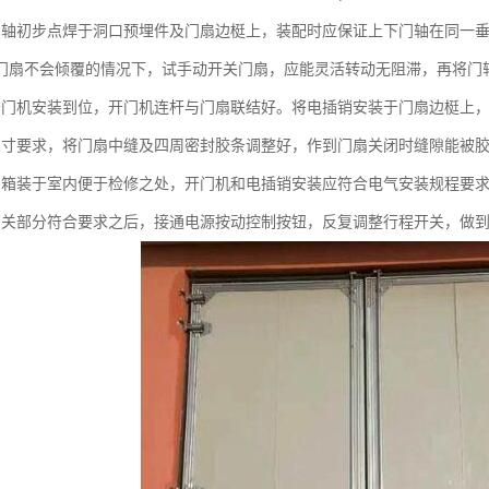
门轴初步点焊于洞口预埋件及门扇边梃上，装配时应保证上下门轴在同一
门扇不会倾覆的情况下，试手动开关门扇，应能灵活转动无阻滞，再将门
开门机安装到位，开门机连杆与门扇联结好。将电插销安装于门扇边梃上
尺寸要求，将门扇中缝及四周密封胶条调整好，作到门扇关闭时缝隙能被
制箱装于室内便于检修之处，开门机和电插销安装应符合电气安装规程要
有关部分符合要求之后，接通电源按动控制按钮，反复调整行程开关，做