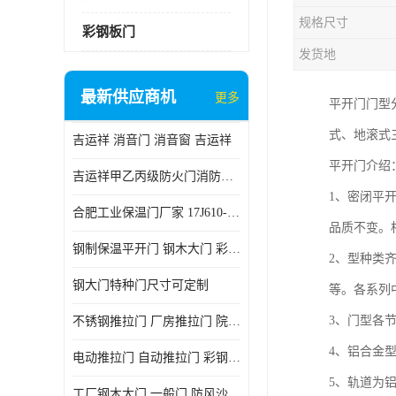
规格尺寸
彩钢板门
发货地
最新供应商机
更多
平开门门型
式、地滚式
吉运祥 消音门 消音窗 吉运祥
平开门介绍
吉运祥甲乙丙级防火门消防门一门一证
1、密闭平
合肥工业保温门厂家 17J610-1保温门
品质不变。
钢制保温平开门 钢木大门 彩钢复合板门
2、型种类
钢大门特种门尺寸可定制
等。各系列
3、门型各
不锈钢推拉门 厂房推拉门 院墙推拉门 工业电动推拉门
4、铝合金
电动推拉门 自动推拉门 彩钢板推拉门 夹芯板推拉门
5、轨道为
工厂钢木大门 一般门 防风沙 风砂）门 防严寒门