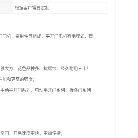
根据客户需要定制
开门机、密封件等组成，平开门电机有地埋式、臂
高雅大方、花色品种多、抗腐蚀、经久耐用三十年
性能和更高的强度；
：手动平开门系列、电动平开门系列、折叠门系列
卷帘门，开启速度更快，更加便捷；