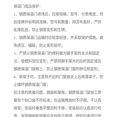
保温门成品保护：
1、钢质保温门进场后，应按规格、型号、分类堆放，然
后挂牌并标明其规格、型号和数量，用苫布盖好，严防
乱堆乱放，防止钢窗变形和生锈；
2、钢质保温门运输时应轻拿轻放，并采取保护措施，避
免挤压、磕碰，防止变形损坏；
3、严禁以钢质保温门的樘料做为脚手架的支点和固定
点，使樘料受压变形；严禁将脚手架木的拉杆固定或在
钢质保温门窗框上，防止钢质保温门窗的移位和变形；
4、拆架子时，注意将开启的门窗扇关上后再落架子，防
止撞坏钢质保温门窗；
应注意的质量问题，翘曲和窜角；钢质保温门窗加工质
量有个别口扇不符标准；在运输堆放时不仔细，不认真
保管；安装时垂直平整自检不够，安装前应认真进行检
查，发现翘曲和留角应及时校正修理，修好后再进行安