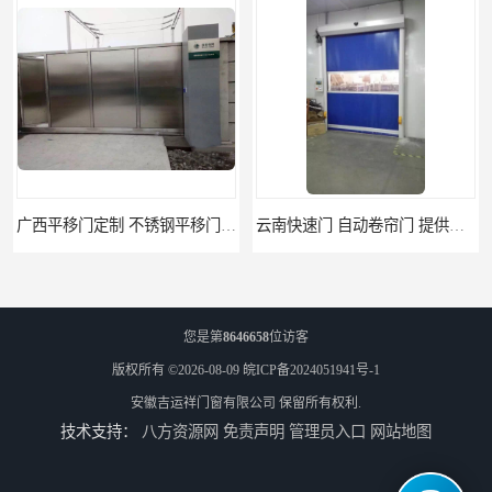
广西平移门定制 不锈钢平移门 别墅平移门
云南快速门 自动卷帘门 提供免费样品
您是第
8646658
位访客
版权所有 ©2026-08-09
皖ICP备2024051941号-1
安徽吉运祥门窗有限公司
保留所有权利.
技术支持：
八方资源网
免责声明
管理员入口
网站地图