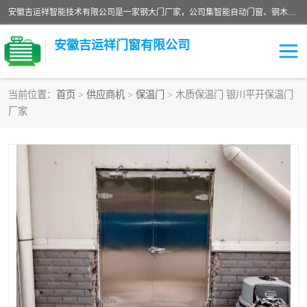
安徽吉运祥智能技术有限公司是一家钢大门厂家，公司集智能自动门窗、钢木门、特种门窗、工业门窗、图集门窗、定制门窗、非标门窗等通道产品的研发设计、制作、安装于一体的综合性、性高新技术企业。
安徽吉运祥门窗有限公司
当前位置：
首页
>
供应商机
>
保温门
> 木质保温门 银川平开保温门
厂家
保温门
隔声门（隔音门）
防撞自由门
变压器室门窗
工业电动折叠门
钢木门
安全逃生门
工业平移门
工业平开门
监狱门及监狱设备
变压器室配电房门
钢大门厂家