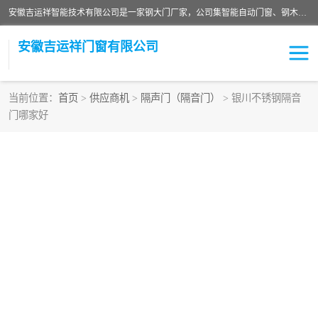
安徽吉运祥智能技术有限公司是一家钢大门厂家，公司集智能自动门窗、钢木门、特种门窗、工业门窗、图集门窗、定制门窗、非标门窗等通道产品的研发设计、制作、安装于一体的综合性、性高新技术企业。
安徽吉运祥门窗有限公司
当前位置：
首页
>
供应商机
>
隔声门（隔音门）
> 银川不锈钢隔音
门哪家好