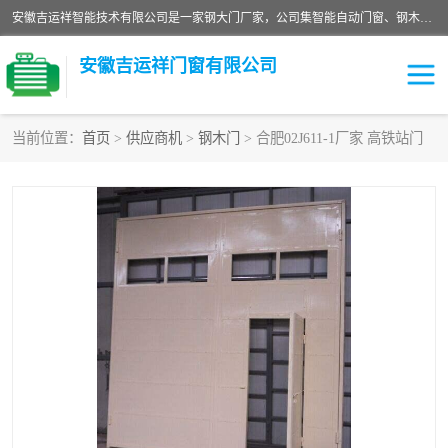
安徽吉运祥智能技术有限公司是一家钢大门厂家，公司集智能自动门窗、钢木门、特种门窗、工业门窗、图集门窗、定制门窗、非标门窗等通道产品的研发设计、制作、安装于一体的综合性、性高新技术企业。
安徽吉运祥门窗有限公司
当前位置：
首页
>
供应商机
>
钢木门
> 合肥02J611-1厂家 高铁站门
保温门
隔声门（隔音门）
防撞自由门
变压器室门窗
工业电动折叠门
钢木门
安全逃生门
工业平移门
工业平开门
监狱门及监狱设备
变压器室配电房门
钢大门厂家