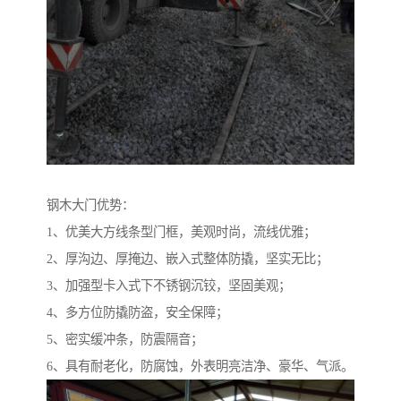
钢木大门优势：
1、优美大方线条型门框，美观时尚，流线优雅；
2、厚沟边、厚掩边、嵌入式整体防撬，坚实无比；
3、加强型卡入式下不锈钢沉铰，坚固美观；
4、多方位防撬防盗，安全保障；
5、密实缓冲条，防震隔音；
6、具有耐老化，防腐蚀，外表明亮洁净、豪华、气派。