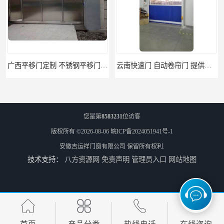
广西平移门定制 不锈钢平移门 别墅平移门
云南快速门 自动卷帘门 提供免费样品
您是第
8583231
位访客
版权所有 ©2026-08-06
皖ICP备2024051941号-1
安徽吉运祥门窗有限公司
保留所有权利.
技术支持：
八方资源网
免责声明
管理员入口
网站地图
阜阳卷帘门快速门 堆积门 工业卷帘门
天津防火门品牌 玻璃防火门 制造工艺优