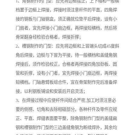
1、角钢制作的门型：应先将边梃摆正，上下帽和一般横
档置于边梃上焊接，焊接时须注意杆件的平直，四角焊
接的钢板与门轴钢盒，须正确就位垫平后焊接，设有小
门扇者，宜先焊接小门扇边框，再焊接短横档，然后将
骨架翻身经检验合格者，焊接折撑；
2、槽钢制作的门型：应先将边梃和上冒端头切成45度斜
角后焊接，边梃与下冒为平接，待一般横档和盖缝角钢
焊接后，须作检验校正，合格者再焊接四角加劲板、圆
管和折撑，设有小门者，宜先焊接小门扇边框，再焊接
短横档。门轴悬臂板组合件，宜在骨架制作完后准备焊
接，以利钢板铺设和安装后开启灵活；
3、在焊接过程中应使杆件间结合严密,加工时须注意必
要的侧楞、切角和去除相碰部分。各种杆件及零件应规
正、平直、焊缝表面要平整，除角钢制作门型的盖缝扁
钢和槽钢制作门型的三边盖缝角钢为断续焊外，其余均