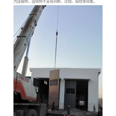
为连接焊，连续焊不宜有间断、过烧、裂纹等现象。