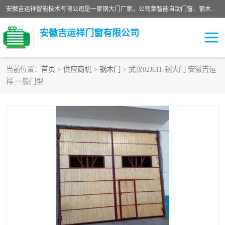
安徽吉运祥智能技术有限公司是一家钢大门厂家，公司集智能自动门窗、钢木门、特种门窗、工业门窗、图集门窗、定制门窗、非标门窗等通道产品的研发设计、制作、安装于一体的综合性、性高新技术企业。
安徽吉运祥门窗有限公司
当前位置：
首页
>
供应商机
>
钢木门
> 武汉02J611-钢大门 安徽吉运
祥 一般门型
保温门
隔声门（隔音门）
防撞自由门
变压器室门窗
工业电动折叠门
钢木门
安全逃生门
工业平移门
工业平开门
监狱门及监狱设备
变压器室配电房门
钢大门厂家