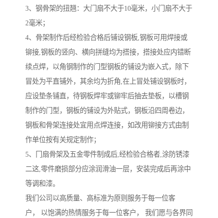
3、钢骨架的扭翘：大门扇不大于10毫米，小门扇不大于
2毫米；
4、骨架制作后经检验合格后铺设钢板,钢板可用焊接或
铆接,钢板的竖向、横向拼缝均为搭接，搭接处应内错断
续点焊，以角钢制作的门型钢板的铺设为嵌入式，除下
冒处为平直铺外，其余均为折角,在上冒处铺设钢板时，
应设垫条铺直，待钢板焊牢或铆牢后抽去垫板，以槽钢
制作的门型，钢板的铺设为外贴式，钢板沿四周卷边，
钢板和骨架连接处宜用点焊连接，如改用铆接方式由制
作单位按有关规定制作；
5、冂扇骨架及五金零件制成后,经检验合格者,涂防锈漆
二这,零件磨损部分应涂润滑油一层，安装完成后再涂中
等调和漆。
我们公司以高质量、高标准为原则服务于每一位客
户， 以饱满的热情服务于每一位客户， 我们愿与各界同