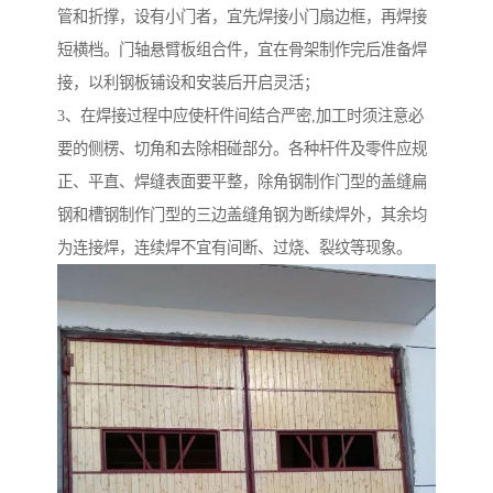
管和折撑，设有小门者，宜先焊接小门扇边框，再焊接
短横档。门轴悬臂板组合件，宜在骨架制作完后准备焊
接，以利钢板铺设和安装后开启灵活；
3、在焊接过程中应使杆件间结合严密,加工时须注意必
要的侧楞、切角和去除相碰部分。各种杆件及零件应规
正、平直、焊缝表面要平整，除角钢制作门型的盖缝扁
钢和槽钢制作门型的三边盖缝角钢为断续焊外，其余均
为连接焊，连续焊不宜有间断、过烧、裂纹等现象。