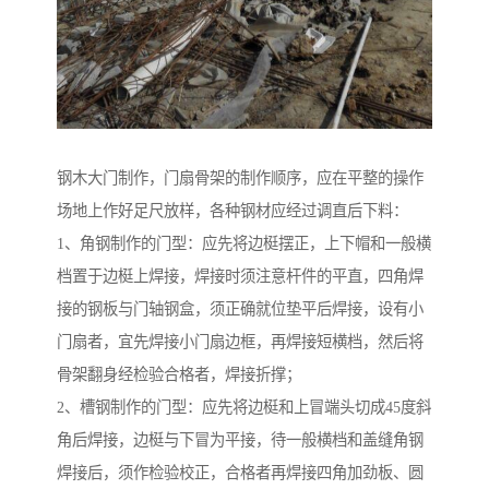
钢木大门制作，门扇骨架的制作顺序，应在平整的操作
场地上作好足尺放样，各种钢材应经过调直后下料：
1、角钢制作的门型：应先将边梃摆正，上下帽和一般横
档置于边梃上焊接，焊接时须注意杆件的平直，四角焊
接的钢板与门轴钢盒，须正确就位垫平后焊接，设有小
门扇者，宜先焊接小门扇边框，再焊接短横档，然后将
骨架翻身经检验合格者，焊接折撑；
2、槽钢制作的门型：应先将边梃和上冒端头切成45度斜
角后焊接，边梃与下冒为平接，待一般横档和盖缝角钢
焊接后，须作检验校正，合格者再焊接四角加劲板、圆