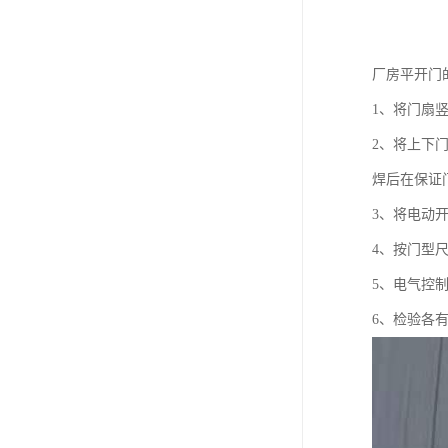
厂房平开门
1、将门扇
2、将上下
焊后在保证
3、将电动
4、按门型
5、电气控
6、检验各