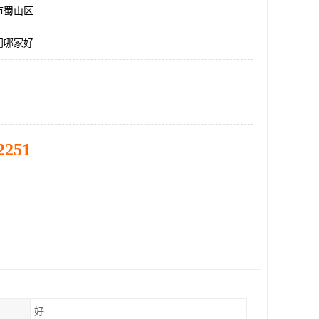
市蜀山区
门哪家好
2251
好