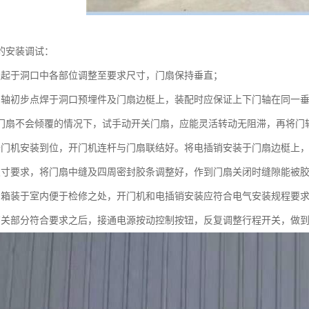
的安装调试：
竖起于洞口中各部位调整至要求尺寸，门扇保持垂直；
门轴初步点焊于洞口预埋件及门扇边梃上，装配时应保证上下门轴在同一
门扇不会倾覆的情况下，试手动开关门扇，应能灵活转动无阻滞，再将门
开门机安装到位，开门机连杆与门扇联结好。将电插销安装于门扇边梃上
尺寸要求，将门扇中缝及四周密封胶条调整好，作到门扇关闭时缝隙能被
制箱装于室内便于检修之处，开门机和电插销安装应符合电气安装规程要
有关部分符合要求之后，接通电源按动控制按钮，反复调整行程开关，做