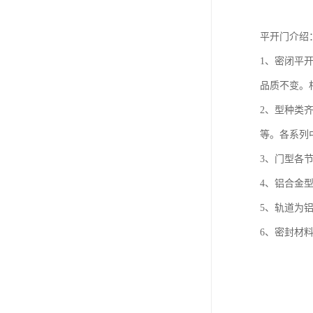
平开门介绍
1、密闭平
品质不变。
2、型种类
等。各系列
3、门型各
4、铝合金
5、轨道为
6、密封材