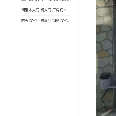
钢钢木大门 钢大门 厂房钢木大门 高铁站钢木大门
防火监室门 防暴门 钢制监室门 报警监舍门