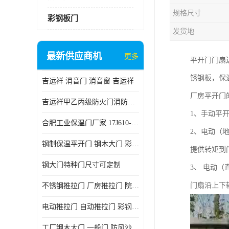
规格尺寸
彩钢板门
发货地
最新供应商机
更多
平开门门扇
锈钢板，保
吉运祥 消音门 消音窗 吉运祥
厂房平开门
吉运祥甲乙丙级防火门消防门一门一证
1、手动平
合肥工业保温门厂家 17J610-1保温门
2、电动（
钢制保温平开门 钢木大门 彩钢复合板门
提供转矩到
钢大门特种门尺寸可定制
3、 电动
门扇沿上下
不锈钢推拉门 厂房推拉门 院墙推拉门 工业电动推拉门
电动推拉门 自动推拉门 彩钢板推拉门 夹芯板推拉门
工厂钢木大门 一般门 防风沙 风砂）门 防严寒门