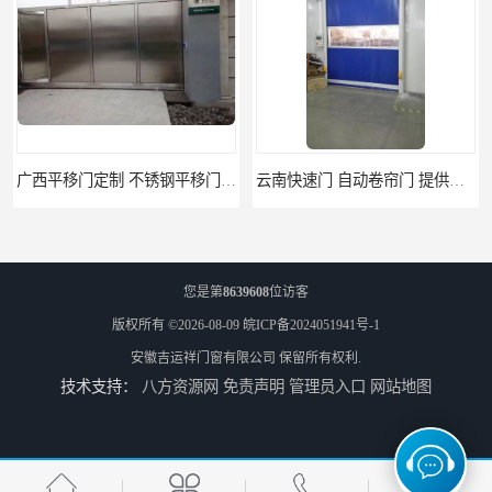
广西平移门定制 不锈钢平移门 别墅平移门
云南快速门 自动卷帘门 提供免费样品
您是第
8639608
位访客
版权所有 ©2026-08-09
皖ICP备2024051941号-1
安徽吉运祥门窗有限公司
保留所有权利.
技术支持：
八方资源网
免责声明
管理员入口
网站地图
阜阳卷帘门快速门 堆积门 工业卷帘门
天津防火门品牌 玻璃防火门 制造工艺优