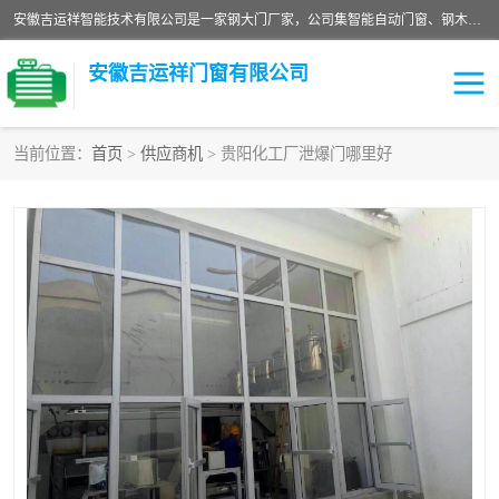
安徽吉运祥智能技术有限公司是一家钢大门厂家，公司集智能自动门窗、钢木门、特种门窗、工业门窗、图集门窗、定制门窗、非标门窗等通道产品的研发设计、制作、安装于一体的综合性、性高新技术企业。
安徽吉运祥门窗有限公司
当前位置：
首页
>
供应商机
> 贵阳化工厂泄爆门哪里好
保温门
隔声门（隔音门）
防撞自由门
变压器室门窗
工业电动折叠门
钢木门
安全逃生门
工业平移门
工业平开门
监狱门及监狱设备
变压器室配电房门
钢大门厂家