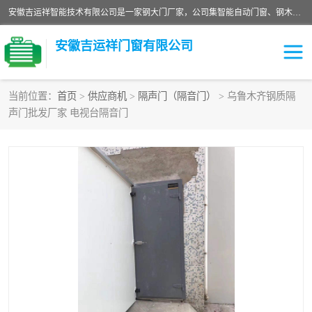
安徽吉运祥智能技术有限公司是一家钢大门厂家，公司集智能自动门窗、钢木门、特种门窗、工业门窗、图集门窗、定制门窗、非标门窗等通道产品的研发设计、制作、安装于一体的综合性、性高新技术企业。
安徽吉运祥门窗有限公司
当前位置：
首页
>
供应商机
>
隔声门（隔音门）
> 乌鲁木齐钢质隔
声门批发厂家 电视台隔音门
保温门
隔声门（隔音门）
防撞自由门
变压器室门窗
工业电动折叠门
钢木门
安全逃生门
工业平移门
工业平开门
监狱门及监狱设备
变压器室配电房门
钢大门厂家