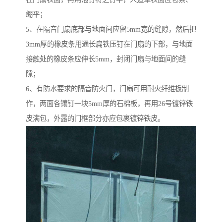
绷平；
5、在隔音门扇底部与地面间应留5mm宽的缝隙，然后把
3mm厚的橡皮条用通长扁铁压钉在门扇的下部，与地面
接触处的橡皮条应伸长5mm，封闭门扇与地面间的缝
隙；
6、有防水要求的隔音防火门，门扇可用耐火纤维板制
作，两面各镶钉一块5mm厚的石棉板，再用26号镀锌铁
皮满包，外露的门框部分亦应包裹镀锌铁皮。