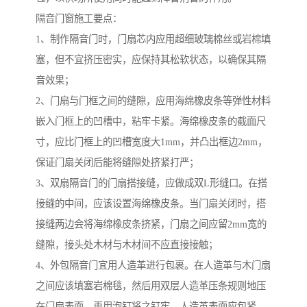
隔音门窗施工要点：
1、制作隔音门时，门扇芯内应用超细玻璃棉丝或岩棉填
塞，但不宜挤压密实，应保持其松软状态，以确保其隔
音效果；
2、门扇与门框之间的缝隙，应用海绵橡皮条等弹性材料
嵌入门框上的凹槽中，粘牢卡紧。海绵橡皮条的截面尺
寸，应比门框上的凹槽宽度大1mm，并凸出框边2mm，
保证门扇关闭后能将缝隙处挤紧打严；
3、双扇隔音门的门扇搭接缝，应做成双L形缝口。在搭
接缝的中间，应该设置海绵橡皮条。当门扇关闭时，搭
接缝两边会将海绵橡皮条挤紧，门扇之间应留2mm宽的
缝隙，接头处木材与木材间不应直接接触；
4、外包隔音门宜用人造革进行包裹。在人造革与木门扇
之间应该填塞岩棉毯，然后用双层人造革压条规则地压
在门扇表面，再用泡钉将之钉牢，人造革表面应包紧、