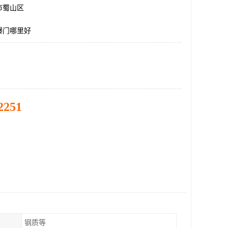
市蜀山区
爆门哪里好
2251
钢质等