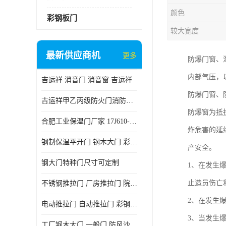
颜色
彩钢板门
较大宽度
最新供应商机
更多
防爆门窗、
内部气压，
吉运祥 消音门 消音窗 吉运祥
防爆门窗、
吉运祥甲乙丙级防火门消防门一门一证
防爆窗为抵
合肥工业保温门厂家 17J610-1保温门
炸危害的延
钢制保温平开门 钢木大门 彩钢复合板门
产安全。
钢大门特种门尺寸可定制
1、在发生
止造员伤亡
不锈钢推拉门 厂房推拉门 院墙推拉门 工业电动推拉门
2、在发生
电动推拉门 自动推拉门 彩钢板推拉门 夹芯板推拉门
3、当发生
工厂钢木大门 一般门 防风沙 风砂）门 防严寒门