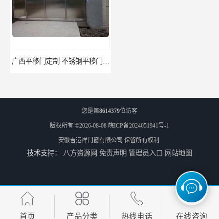
广西平移门定制 不锈钢平移门 别墅平移门
云南快速门 自动卷帘门 提供免费样品
您是第
8614379
位访客
版权所有 ©2026-08-08
皖ICP备2024051941号-1
安徽吉运祥门窗有限公司
保留所有权利.
技术支持：
八方资源网
免责声明
管理员入口
网站地图
阜阳卷帘门快速门 堆积门 工业卷帘门
天津防火门品牌 玻璃防火门 制造工艺优
首页
产品分类
热线电话
在线咨询