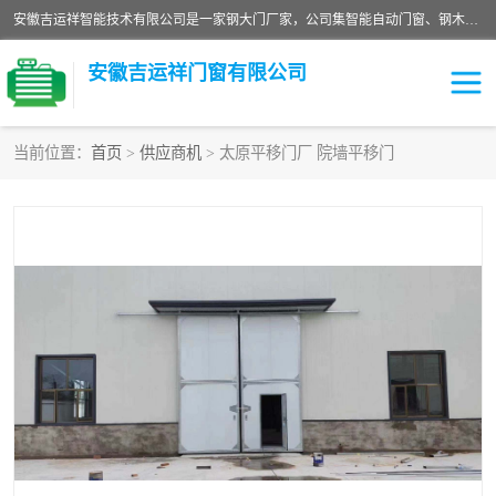
安徽吉运祥智能技术有限公司是一家钢大门厂家，公司集智能自动门窗、钢木门、特种门窗、工业门窗、图集门窗、定制门窗、非标门窗等通道产品的研发设计、制作、安装于一体的综合性、性高新技术企业。
安徽吉运祥门窗有限公司
当前位置：
首页
>
供应商机
> 太原平移门厂 院墙平移门
保温门
隔声门（隔音门）
防撞自由门
变压器室门窗
工业电动折叠门
钢木门
安全逃生门
工业平移门
工业平开门
监狱门及监狱设备
变压器室配电房门
钢大门厂家