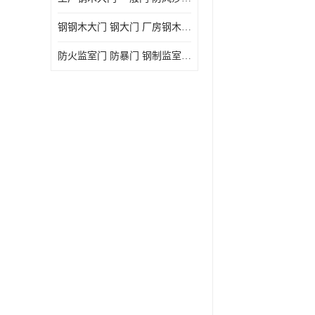
钢钢木大门 钢大门 厂房钢木大门 高铁站钢木大门
防火监室门 防暴门 钢制监室门 报警监舍门