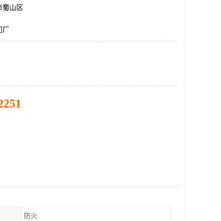
市蜀山区
门厂
2251
防火