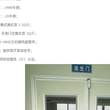
：≥9900牛顿；
：<20牛顿；
横式推杠型 2.5公斤；
：天地闩式推杠型 3公斤；
80-100分贝的蜂鸣报警声；
出：提供常开常闭信号；
提供检验报告（3C）认证。