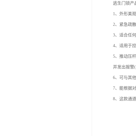
逃生门锁产
1、外形美
2、紧急疏
3、适合任
4、适用于
5、推动压
并发出报警(
6、可与其
7、能根据
8、这款通