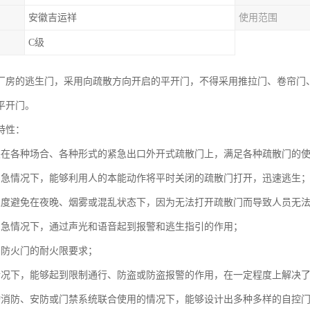
安徽吉运祥
使用范围
C级
厂房的逃生门，采用向疏散方向开启的平开门，不得采用推拉门、卷帘门
平开门。
特性：
装在各种场合、各种形式的紧急出口外开式疏散门上，满足各种疏散门的
紧急情况下，能够利用人的本能动作将平时关闭的疏散门打开，迅速逃生
限度避免在夜晚、烟雾或混乱状态下，因为无法打开疏散门而导致人员无
紧急情况下，通过声光和语音起到报警和逃生指引的作用；
到防火门的耐火限要求；
情况下，能够起到限制通行、防盗或防盗报警的作用，在一定程度上解决
动消防、安防或门禁系统联合使用的情况下，能够设计出多种多样的自控