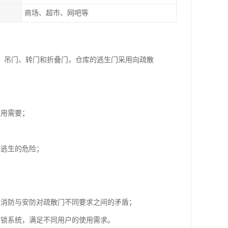
商场、超市、网吧等
、吊门、转门和折叠门，仓库的逃生门采用向疏散
使用需要；
；
法逃生的危险；
了消防与安防对疏散门不同要求之间的矛盾；
门锁系统，满足不同用户的使用需求。