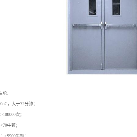
性能：
60oC，大于72分钟；
100000次；
<70牛顿；
：≥9900牛顿；