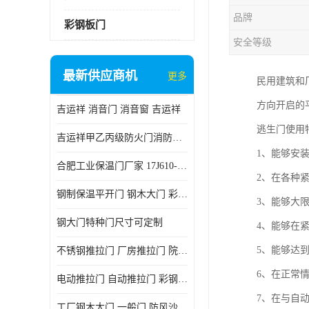
品牌
彩钢板门
安全等级
最新供应商机
更多
民用建筑和
方向开启的
吉运祥 消音门 消音窗 吉运祥
逃生门使用
吉运祥甲乙丙级防火门消防门一门一证
1、能够安
合肥工业保温门厂家 17J610-1保温门
2、在各种
钢制保温平开门 钢木大门 彩钢复合板门
3、能够大
钢大门特种门尺寸可定制
4、能够在
5、能够达
不锈钢推拉门 厂房推拉门 院墙推拉门 工业电动推拉门
6、在正常
电动推拉门 自动推拉门 彩钢板推拉门 夹芯板推拉门
7、在与自
工厂钢木大门 一般门 防风沙 风砂）门 防严寒门