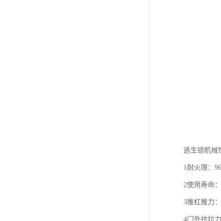
逃生锁机械
1耐火限：9
2使用寿命：>
3推杠推力：
4门外抗拉力