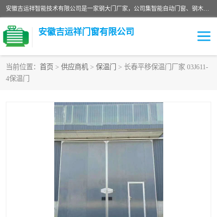
安徽吉运祥智能技术有限公司是一家钢大门厂家，公司集智能自动门窗、钢木门、特种门窗、工业门窗、图集门窗、定制门窗、非标门窗等通道产品的研发设计、制作、安装于一体的综合性、性高新技术企业。
安徽吉运祥门窗有限公司
当前位置：
首页
>
供应商机
>
保温门
> 长春平移保温门厂家 03J611-
4保温门
保温门
隔声门（隔音门）
防撞自由门
变压器室门窗
工业电动折叠门
钢木门
安全逃生门
工业平移门
工业平开门
监狱门及监狱设备
变压器室配电房门
钢大门厂家