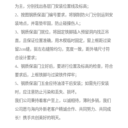
为主，分别找出各层门安装位置线及标高；
2、按图钢质保温门编号要求，将钢制防火门分别运到安
装地点，并靠垫牢固，防止碰撞伤人；
3、钢质保温门就位，将固定铁脚插入预留洞内找正吊
直，且保证位置准确，用木楔临时固定，窗上框距过梁
留2cm缝，挺左右缝隙均匀，宽度一致，距外墙尺寸符
合设计要求；
4、钢质保温门立好后，要进行位置及标高的检查，符合
要求后，上框铁脚与过梁铁件焊牢；
5、钢质保温门五金应待油漆干后安装；如需先行安装
时，应注意防止污染和丢失、损坏。
我们公司秉持着客户至上，以诚相待，薄利多销，我们
公司愿与海内外新老客户精诚合作、共同努力、共同成
长！携手共创美好的明天。