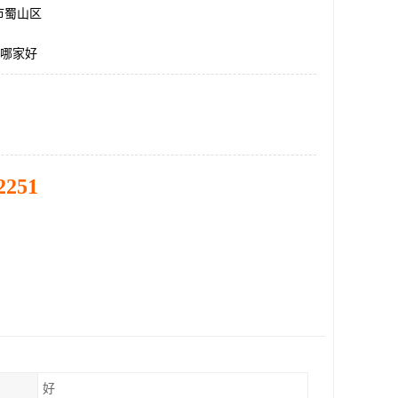
市蜀山区
-2哪家好
2251
好