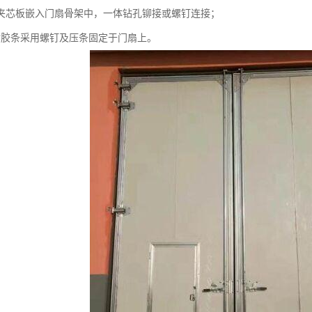
夹芯板嵌入门扇骨架中，一体钻孔铆接或螺钉连接；
封胶条采用螺钉及压条固定于门扇上。