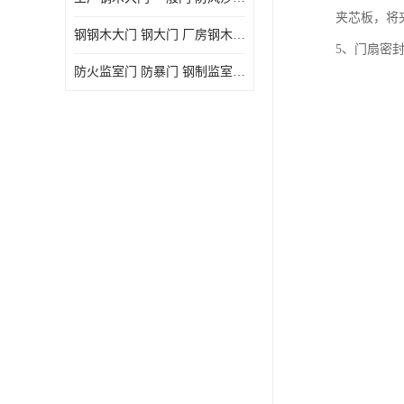
夹芯板，将
钢钢木大门 钢大门 厂房钢木大门 高铁站钢木大门
5、门扇密
防火监室门 防暴门 钢制监室门 报警监舍门