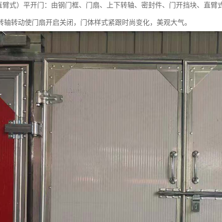
（直臂式）平开门：由钢门框、门扇、上下转轴、密封件、门开挡块、直臂
转轴转动使门扇开启关闭，门体样式紧跟时尚变化，美观大气。