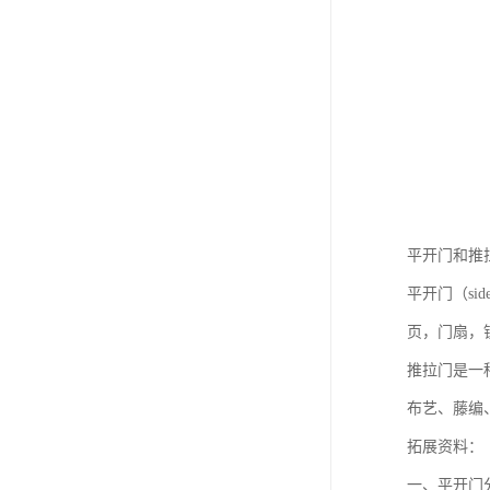
平开门和推
平开门（si
页，门扇，
推拉门是一
布艺、藤编
拓展资料：
一、平开门