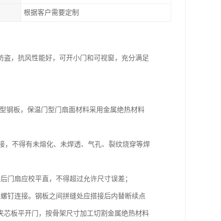
根据客户需要定制
防盗，抗风性能好，可开小门和可视窗，充分满足
压型钢板，保温门型门扇面材料采用金属绝热材料
焊接，不得有未熔化、未焊透、气孔、裂纹烧穿等焊
接后门扇应校平直，不得超过允许尺寸误差；
或螺钉连接。钢板之间拼缝处应搭接后内替断续点
夹芯板平开门，按骨架尺寸加工切割金属绝热材料