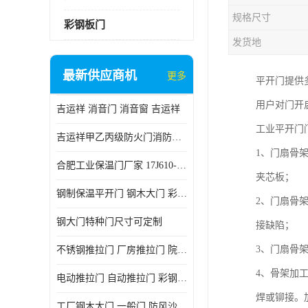
规格尺寸
彩钢板门
发货地
最新供应商机
更多
平开门提供
用户对门开
吉运祥 消音门 消音窗 吉运祥
工业平开门
吉运祥甲乙丙级防火门消防门一门一证
1、门扇骨
合肥工业保温门厂家 17J610-1保温门
夹芯板；
钢制保温平开门 钢木大门 彩钢复合板门
2、门扇骨
钢大门特种门尺寸可定制
接缺陷；
3、门扇骨
不锈钢推拉门 厂房推拉门 院墙推拉门 工业电动推拉门
4、骨架加
电动推拉门 自动推拉门 彩钢板推拉门 夹芯板推拉门
焊或铆接。
工厂钢木大门 一般门 防风沙 风砂）门 防严寒门