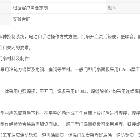
根据客户需要定制
颜色
安徽合肥
多种控制系统，电动和手动操作方式方便，门扇开启灵活轻便，低噪音，
启和关闭的要求。
门扇材料及制作：
架采用冷轧方钢管及角钢、扁钢等型材。一般门型门扇面板采用1.2mm厚
架一律采用电弧焊接，平开门，焊条采用E4303，焊缝除者外均采用连续
架型材应先调直后下料，在平整的场地或工作台面上放样后进行焊接，焊
工制作经检验合格后再铺设面板。一般门型门扇面钢板可采用点焊、铆接
加工完后应涂防锈漆一道再涂面漆。保温门型骨架焊好后涂一道防锈漆，