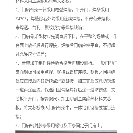
材料采用金属绝热材料夹芯板；
2、门扇骨架一律采用电弧焊接，平开门，焊条采用
E4303，焊缝除者外均采用连续焊接，不得有未熔化、
未焊透、气孔、裂纹烧穿等焊接缺陷；
3、门扇骨架型材应先调直后下料，在平整的场地或工作
台面上放样后进行焊接，焊接后门扇应校平直，不得超
过允许尺寸误差；
4、骨架加工制作经检验合格后再铺设面板。一般门型门
扇面钢板可采用点焊、铆接或螺钉连接。钢板之间拼缝
处应搭接后内替断续点焊或铆接。加工完后应涂防锈漆
一道再涂面漆。保温门型骨架焊好后涂一道防锈漆，夹
芯板平开门，按骨架尺寸加工切割金属绝热材料夹芯
板，将夹芯板嵌入门扇骨架中，一体钻孔铆接或螺钉连
接；
5、门扇密封胶条采用螺钉及压条固定于门扇上。