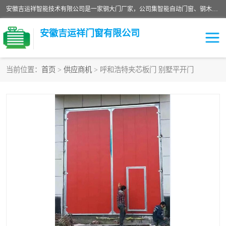
安徽吉运祥智能技术有限公司是一家钢大门厂家，公司集智能自动门窗、钢木门、特种门窗、工业门窗、图集门窗、定制门窗、非标门窗等通道产品的研发设计、制作、安装于一体的综合性、性高新技术企业。
安徽吉运祥门窗有限公司
当前位置：
首页
>
供应商机
> 呼和浩特夹芯板门 别墅平开门
保温门
隔声门（隔音门）
防撞自由门
变压器室门窗
工业电动折叠门
钢木门
安全逃生门
工业平移门
工业平开门
监狱门及监狱设备
变压器室配电房门
钢大门厂家