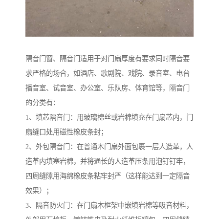
隔音门窗、隔音门适用于对门扇厚度有要求同时隔音要
求严格的场合，如酒店、歌剧院、戏院、录音室、电台
播音室、试音室、办公室、乐队房、体育馆等，隔音门
的分类有：
1、填芯隔音门：用玻璃棉丝或岩棉填充在门扇芯内，门
扇缝口处用磁性橡皮条封；
2、外包隔音门：在普通木门扇外面包裹一层人造革，人
造革内填塞岩棉，并将通长的人造革压条用泡钉钉牢，
四周缝隙用海绵橡皮条粘牢封严（这样能达到一定隔音
效果）；
3、隔音防火门：在门扇木框架中嵌填岩棉等吸音材料，