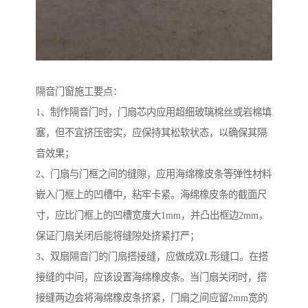
隔音门窗施工要点：
1、制作隔音门时，门扇芯内应用超细玻璃棉丝或岩棉填
塞，但不宜挤压密实，应保持其松软状态，以确保其隔
音效果；
2、门扇与门框之间的缝隙，应用海绵橡皮条等弹性材料
嵌入门框上的凹槽中，粘牢卡紧。海绵橡皮条的截面尺
寸，应比门框上的凹槽宽度大1mm，并凸出框边2mm，
保证门扇关闭后能将缝隙处挤紧打严；
3、双扇隔音门的门扇搭接缝，应做成双L形缝口。在搭
接缝的中间，应该设置海绵橡皮条。当门扇关闭时，搭
接缝两边会将海绵橡皮条挤紧，门扇之间应留2mm宽的