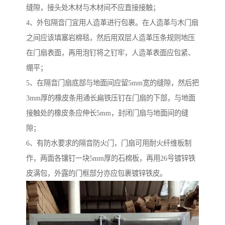
缝隙，接头处木材与木材间不应直接接触；
4、外包隔音门宜用人造革进行包裹。在人造革与木门扇
之间应该填塞岩棉毯，然后用双层人造革压条规则地压
在门扇表面，再用泡钉将之钉牢，人造革表面应包紧、
绷平；
5、在隔音门扇底部与地面间应留5mm宽的缝隙，然后把
3mm厚的橡皮条用通长扁铁压钉在门扇的下部，与地面
接触处的橡皮条应伸长5mm，封闭门扇与地面间的缝
隙；
6、有防水要求的隔音防火门，门扇可用耐火纤维板制
作，两面各镶钉一块5mm厚的石棉板，再用26号镀锌铁
皮满包，外露的门框部分亦应包裹镀锌铁皮。