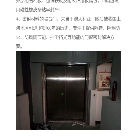
外部用石棉板、镀锌铁皮及耐火纤维板镶包，四周缝隙
用磁性橡皮条粘牢封严；
4、密封材料的隔音门，来自于澳大利亚，随后被我国上
海地区引进.超过60年的历史，专注于提供隔音、隔烟防
火、防风雨节能、挡尘挡光等功能的门窗密封解决方
案。