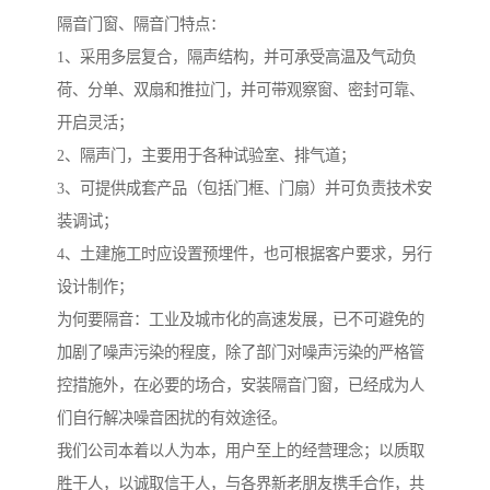
隔音门窗、隔音门特点：
1、采用多层复合，隔声结构，并可承受高温及气动负
荷、分单、双扇和推拉门，并可带观察窗、密封可靠、
开启灵活；
2、隔声门，主要用于各种试验室、排气道；
3、可提供成套产品（包括门框、门扇）并可负责技术安
装调试；
4、土建施工时应设置预埋件，也可根据客户要求，另行
设计制作；
为何要隔音：工业及城市化的高速发展，已不可避免的
加剧了噪声污染的程度，除了部门对噪声污染的严格管
控措施外，在必要的场合，安装隔音门窗，已经成为人
们自行解决噪音困扰的有效途径。
我们公司本着以人为本，用户至上的经营理念；以质取
胜于人，以诚取信于人，与各界新老朋友携手合作，共