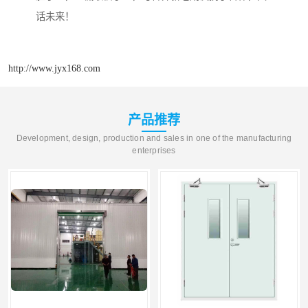
话未来！
http://www.jyx168.com
产品推荐
Development, design, production and sales in one of the manufacturing
enterprises