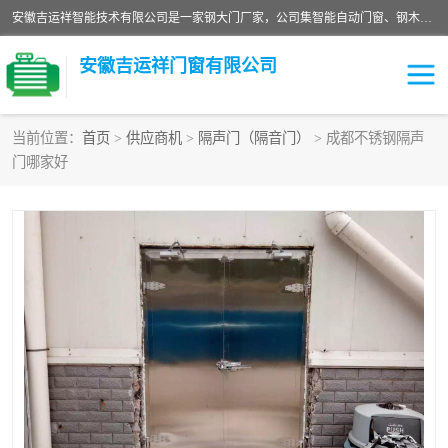
安徽吉运祥智能技术有限公司是一家钢大门厂家，公司集智能自动门窗、钢木门、特种门窗、工业门窗、图集门窗、定制门窗、非标门窗等通道产品的研发设计、制作、安装于一体的综合性、性高新技术企业。
安徽吉运祥门窗有限公司
当前位置：
首页
>
供应商机
>
隔声门（隔音门）
> 成都不锈钢隔声
门哪家好
保温门
隔声门（隔音门）
防撞自由门
变压器室门窗
工业电动折叠门
钢木门
安全逃生门
工业平移门
工业平开门
监狱门及监狱设备
变压器室配电房门
钢大门厂家