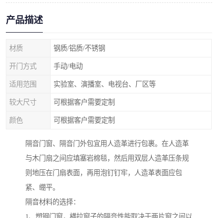
产品描述
材质
钢质/铝质/不锈钢
开门方式
手动/电动
适用范围
实验室、演播室、电视台、厂区等
较大尺寸
可根据客户需要定制
颜色
可根据客户需要定制
隔音门窗、隔音门外包宜用人造革进行包裹。在人造革
与木门扇之间应填塞岩棉毯，然后用双层人造革压条规
则地压在门扇表面，再用泡钉钉牢，人造革表面应包
紧、绷平。
隔音材料的选择：
1、塑钢门窗，横拉窗子的隔音性能取决于两片窗之间以