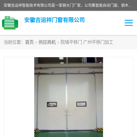
安徽吉运祥智能技术有限公司是一家钢大门厂家，公司集智能自动门窗、钢木门、特种门窗、工业门窗、图集门窗、定制门窗、非标门窗等通道产品的研发设计、制作、安装于一体的综合性、性高新技术企业。
安徽吉运祥门窗有限公司
当前位置：
首页
>
供应商机
> 院墙平移门 广州平移门加工
保温门
隔声门（隔音门）
防撞自由门
变压器室门窗
工业电动折叠门
钢木门
安全逃生门
工业平移门
工业平开门
监狱门及监狱设备
变压器室配电房门
钢大门厂家