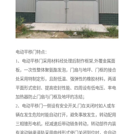
电动平移门特点：
1、电动平移门采用材料经处理后制作框架,外覆金属面
板，一次性整体聚氨酯发泡，门扇与地坪、门框的接合
处采用特制定形，且耐低温、强弹性的橡胶材料，两道
平面形式密封、提高密封性能、四周设有低电压、率电
加热器防止门扇与门框及地坪的冻结；
2、电动平移门一侧设有安全开关,门在关闭时如人或车
辆在发生危险时能自动打开，避免事故发生，转动配用
三相锥形电机，经减速后带动链条转动，转动部件内装
有滚动轴承道轨采用曲线形式使门关闭到位时，会自动