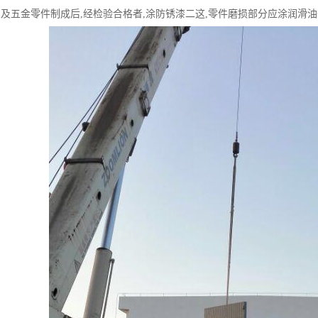
架及五金零件制成后,经检验合格者,涂防锈漆二这,零件磨损部分应涂润滑