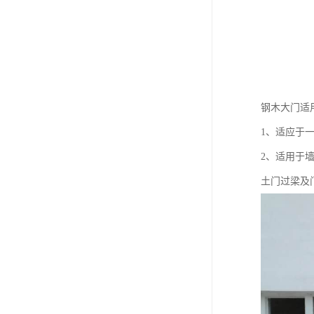
钢木大门适
1、适应于
2、适用于墙
土门过梁及