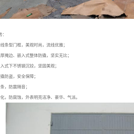
势：
方线条型门框，美观时尚，流线优雅；
、厚掩边、嵌入式整体防撬，坚实无比；
卡入式下不锈钢沉铰，坚固美观；
防撬防盗，安全保障；
冲条，防震隔音；
老化，防腐蚀，外表明亮洁净、豪华、气派。