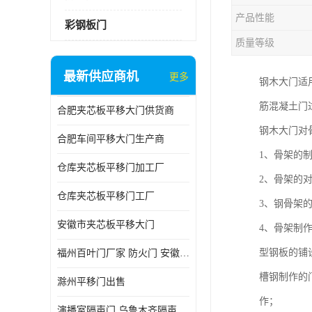
产品性能
彩钢板门
质量等级
最新供应商机
更多
钢木大门适用
筋混凝土门
合肥夹芯板平移大门供货商
钢木大门对
合肥车间平移大门生产商
1、骨架的
仓库夹芯板平移门加工厂
2、骨架的
仓库夹芯板平移门工厂
3、钢骨架
安徽市夹芯板平移大门
4、骨架制
型钢板的铺
福州百叶门厂家 防火门 安徽吉运祥
槽钢制作的
滁州平移门出售
作；
演播室隔声门 乌鲁木齐隔声门哪家好