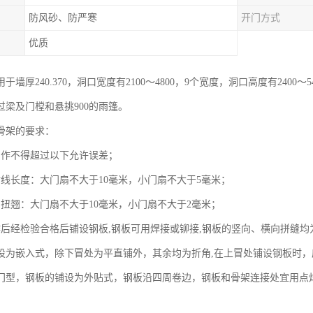
防风砂、防严寒
开门方式
优质
于墙厚240.370，洞口宽度有2100～4800，9个宽度，洞口高度有2400
过梁及门樘和悬挑900的雨篷。
骨架的要求：
制作不得超过以下允许误差；
对线长度：大门扇不大于10毫米，小门扇不大于5毫米；
的扭翘：大门扇不大于10毫米，小门扇不大于2毫米；
作后经检验合格后铺设钢板,钢板可用焊接或铆接,钢板的竖向、横向拼缝
设为嵌入式，除下冒处为平直铺外，其余均为折角,在上冒处铺设钢板时
门型，钢板的铺设为外贴式，钢板沿四周卷边，钢板和骨架连接处宜用点