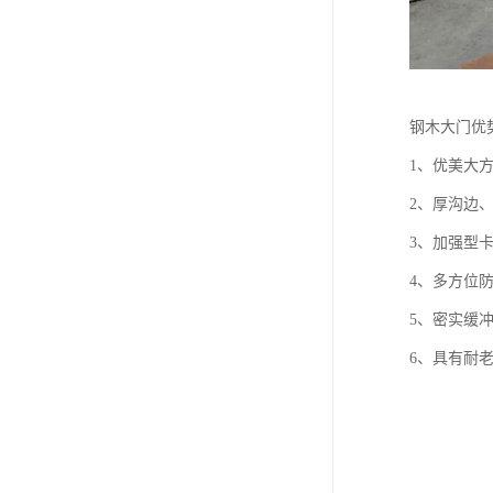
钢木大门优
1、优美大
2、厚沟边
3、加强型
4、多方位
5、密实缓
6、具有耐