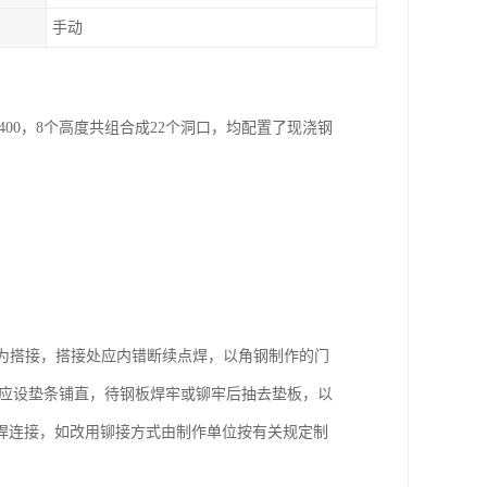
手动
～5400，8个高度共组合成22个洞口，均配置了现浇钢
均为搭接，搭接处应内错断续点焊，以角钢制作的门
，应设垫条铺直，待钢板焊牢或铆牢后抽去垫板，以
焊连接，如改用铆接方式由制作单位按有关规定制