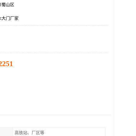
市蜀山区
木大门厂家
2251
高铁站、厂区等