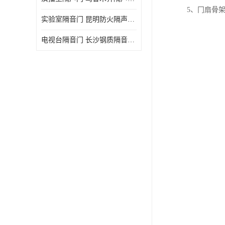
5、冂扇骨
实验室隔音门 昆明防火隔声门哪家好
电视台隔音门 长沙钢质隔音门哪家好