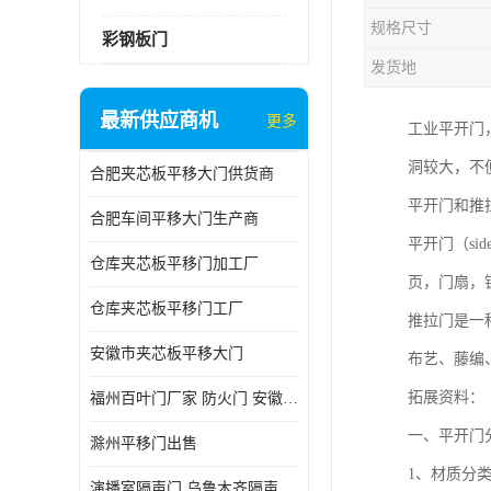
规格尺寸
彩钢板门
发货地
最新供应商机
更多
工业平开门
洞较大，不
合肥夹芯板平移大门供货商
平开门和推
合肥车间平移大门生产商
平开门（si
仓库夹芯板平移门加工厂
页，门扇，
仓库夹芯板平移门工厂
推拉门是一
安徽市夹芯板平移大门
布艺、藤编
拓展资料：
福州百叶门厂家 防火门 安徽吉运祥
一、平开门
滁州平移门出售
1、材质分
演播室隔声门 乌鲁木齐隔声门哪家好