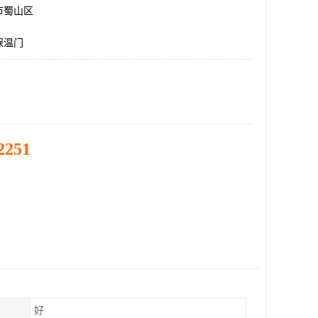
市蜀山区
保温门
2251
好