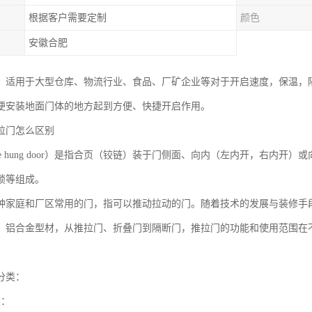
根据客户需要定制
颜色
安徽合肥
，适用于大型仓库、物流行业、食品、厂矿企业等对于开启速度，保温，
便安装地面门体的地方起到方便、快捷开启作用。
拉门怎么区别
de hung door）是指合页（铰链）装于门侧面、向内（左内开，右内
锁等组成。
种家庭和厂区常用的门，指可以推动拉动的门。随着技术的发展与装修手
、铝合金型材，从推拉门、折叠门到隔断门，推拉门的功能和使用范围在
分类：
类：