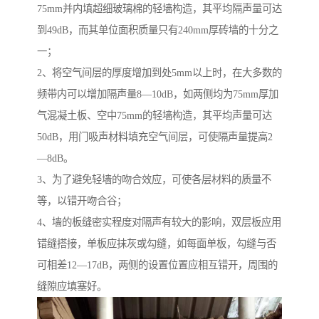
75mm并内填超细玻璃棉的轻墙构造，其平均隔声量可达
到49dB，而其单位面积质量只有240mm厚砖墙的十分之
一；
2、将空气间层的厚度增加到处5mm以上时，在大多数的
频带内可以增加隔声量8—10dB，如两侧均为75mm厚加
气混凝土板、空中75mm的轻墙构造，其平均声量可达
50dB，用门吸声材料填充空气间层，可使隔声量提高2
—8dB。
3、为了避免轻墙的吻合效应，可使各层材料的质量不
等，以错开吻合谷；
4、墙的板缝密实程度对隔声有较大的影响，双层板应用
错缝搭接，单板应抹灰或勾缝，如每面单板，勾缝与否
可相差12—17dB，两侧的设置位置应相互错开，周围的
缝隙应填塞好。