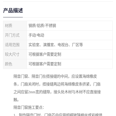
产品描述
材质
钢质/铝质/不锈钢
开门方式
手动/电动
适用范围
实验室、演播室、电视台、厂区等
较大尺寸
可根据客户需要定制
颜色
可根据客户需要定制
隔音门窗、隔音门在搭接缝的中间，应设置海绵橡皮
条，门扇关闭时，搭接缝两边将海绵橡皮条挤紧，门扇
之间应留2mm宽的缝隙，接头处木材与木材不应直接接
触。
隔音门窗施工要点：
1、制作隔音门时，门扇芯内应用超细玻璃棉丝或岩棉填