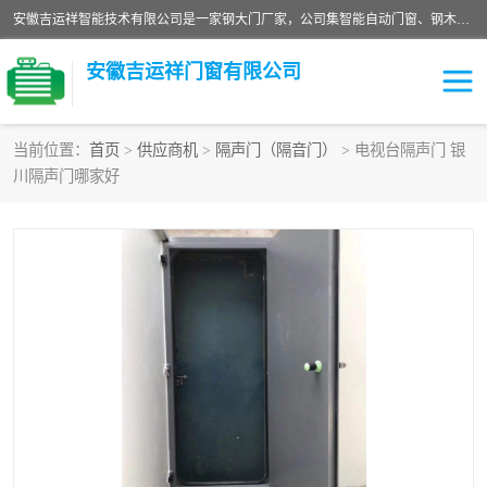
安徽吉运祥智能技术有限公司是一家钢大门厂家，公司集智能自动门窗、钢木门、特种门窗、工业门窗、图集门窗、定制门窗、非标门窗等通道产品的研发设计、制作、安装于一体的综合性、性高新技术企业。
安徽吉运祥门窗有限公司
当前位置：
首页
>
供应商机
>
隔声门（隔音门）
> 电视台隔声门 银
川隔声门哪家好
保温门
隔声门（隔音门）
防撞自由门
变压器室门窗
工业电动折叠门
钢木门
安全逃生门
工业平移门
工业平开门
监狱门及监狱设备
变压器室配电房门
钢大门厂家