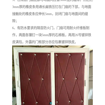
3mm厚的橡皮条用通长扁铁压钉在门扇的下部，与地面
接触处的橡皮条应伸长5mm，封闭门扇与地面间的缝
隙；
6、有防水要求的隔音防火门，门扇可用耐火纤维板制
作，两面各镶钉一块5mm厚的石棉板，再用26号镀锌铁
皮满包，外露的门框部分亦应包裹镀锌铁皮。