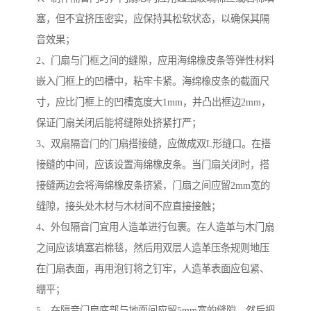
塞，但不宜挤压密实，应保持其松软状态，以确保其隔
音效果；
2、门扇与门框之间的缝隙，应用海绵橡皮条等弹性材料
嵌入门框上的凹槽中，粘牢卡紧。海绵橡皮条的截面尺
寸，应比门框上的凹槽宽度大1mm，并凸出框边2mm，
保证门扇关闭后能将缝隙处挤紧打严；
3、双扇隔音门的门扇搭接缝，应做成双L形缝口。在搭
接缝的中间，应该设置海绵橡皮条。当门扇关闭时，搭
接缝两边会将海绵橡皮条挤紧，门扇之间应留2mm宽的
缝隙，接头处木材与木材间不应直接接触；
4、外包隔音门宜用人造革进行包裹。在人造革与木门扇
之间应该填塞岩棉毯，然后用双层人造革压条规则地压
在门扇表面，再用泡钉将之钉牢，人造革表面应包紧、
绷平；
5、在隔音门扇底部与地面间应留5mm宽的缝隙，然后把