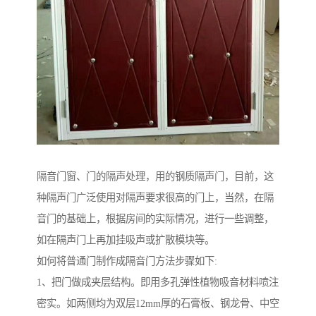
隔音门窗、门的隔声处理，用的钢质隔声门，目前，这
种隔声门广泛使用对隔声要求很高的门上，当然，在隔
音门的基础上，根据房间的实际情况，进行一些调整，
如在隔声门上再加挂吸声或扩散模块等。
如何将普通门制作成隔音门方法步骤如下:
1、把门做成夹层结构。即用多孔弹性植物吸音材料喷注
密实。如两侧均为双层12mm厚的石膏板、钢龙骨、中空