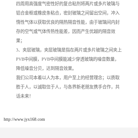
四周用高强度气密性好的复合粘剂将两片或多片玻璃与
铝合金框或橡皮条粘合，密封玻璃之间留出空间，冲入
惰性气体以获取优良的隔热隔音性能，由于玻璃间内封
存的空气或气体传热性能差，因而产生优越的隔音效
果；
3、夹层玻璃，夹层玻璃是指在两片或多片玻璃之间夹上
PVB中间膜，PVB中间膜能减少穿透玻璃的噪音数量，
降低噪音分贝，达到隔音效果。
我们公司本着以人为本，用户至上的经营理念；以质取
胜于人，以诚取信于人，与各界新老朋友携手合作，共
话未来！
http://www.jyx168.com