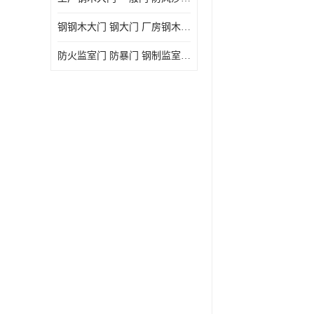
钢钢木大门 钢大门 厂房钢木大门 高铁站钢木大门
防火监室门 防暴门 钢制监室门 报警监舍门