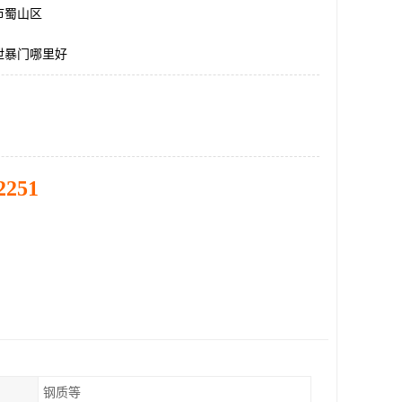
市蜀山区
泄暴门哪里好
2251
钢质等