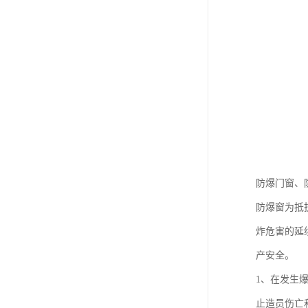
防爆门窗、
防爆窗为抵
炸危害的延
产安全。
1、在发生
止造员伤亡