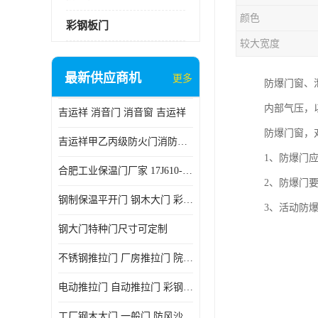
颜色
彩钢板门
较大宽度
最新供应商机
更多
防爆门窗、
内部气压，
吉运祥 消音门 消音窗 吉运祥
防爆门窗，
吉运祥甲乙丙级防火门消防门一门一证
1、防爆门
合肥工业保温门厂家 17J610-1保温门
2、防爆门
钢制保温平开门 钢木大门 彩钢复合板门
3、活动防
钢大门特种门尺寸可定制
不锈钢推拉门 厂房推拉门 院墙推拉门 工业电动推拉门
电动推拉门 自动推拉门 彩钢板推拉门 夹芯板推拉门
工厂钢木大门 一般门 防风沙 风砂）门 防严寒门