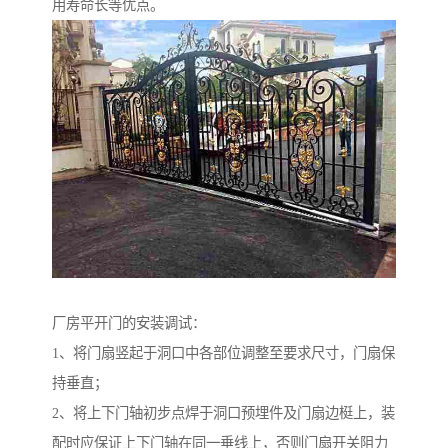
用寿命长等优点。
厂房平开门的安装调试：
1、将门扇竖起于洞口中各部位调整至要求尺寸，门扇保
持垂直；
2、将上下门轴初步点焊于洞口预埋件及门扇边梃上，装
配时应保证上下门轴在同一垂线上，否则门扇开关阻力