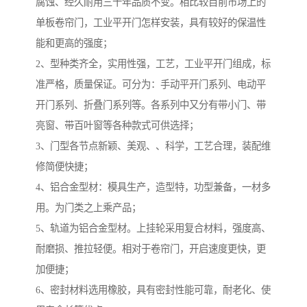
腐蚀、经久耐用三十年品质不变。相比较目前市场上的
单板卷帘门，工业平开门怎样安装，具有较好的保温性
能和更高的强度；
2、型种类齐全，实用性强，工艺，工业平开门组成，标
准严格，质量保证。可分为：手动平开门系列、电动平
开门系列、折叠门系列等。各系列中又分有带小门、带
亮窗、带百叶窗等各种款式可供选择；
3、门型各节点新颖、美观、、科学，工艺合理，装配维
修简便快捷；
4、铝合金型材：模具生产，造型特，功型兼备，一材多
用。为门类之上乘产品；
5、轨道为铝合金型材。上挂轮采用复合材料，强度高、
耐磨损、推拉轻便。相对于卷帘门，开启速度更快，更
加便捷；
6、密封材料选用橡胶，具有密封性能可靠，耐老化、使