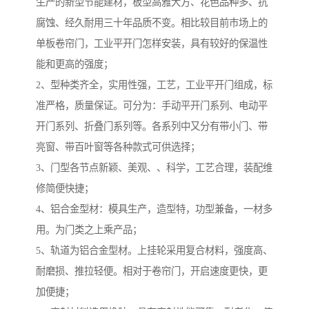
生产的新型节能建材，板型高雅大方、花色品种多、抗
腐蚀、经久耐用三十年品质不变。相比较目前市场上的
单板卷帘门，工业平开门怎样安装，具有较好的保温性
能和更高的强度；
2、型种类齐全，实用性强，工艺，工业平开门组成，标
准严格，质量保证。可分为：手动平开门系列、电动平
开门系列、折叠门系列等。各系列中又分有带小门、带
亮窗、带百叶窗等各种款式可供选择；
3、门型各节点新颖、美观、、科学，工艺合理，装配维
修简便快捷；
4、铝合金型材：模具生产，造型特，功型兼备，一材多
用。为门类之上乘产品；
5、轨道为铝合金型材。上挂轮采用复合材料，强度高、
耐磨损、推拉轻便。相对于卷帘门，开启速度更快，更
加便捷；