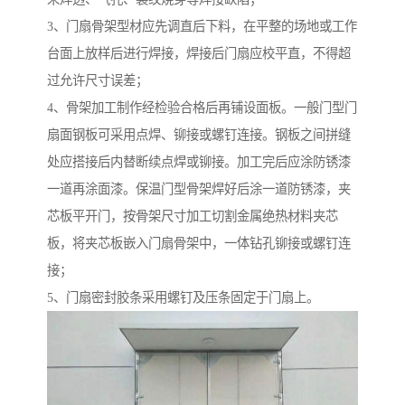
3、门扇骨架型材应先调直后下料，在平整的场地或工作
台面上放样后进行焊接，焊接后门扇应校平直，不得超
过允许尺寸误差；
4、骨架加工制作经检验合格后再铺设面板。一般门型门
扇面钢板可采用点焊、铆接或螺钉连接。钢板之间拼缝
处应搭接后内替断续点焊或铆接。加工完后应涂防锈漆
一道再涂面漆。保温门型骨架焊好后涂一道防锈漆，夹
芯板平开门，按骨架尺寸加工切割金属绝热材料夹芯
板，将夹芯板嵌入门扇骨架中，一体钻孔铆接或螺钉连
接；
5、门扇密封胶条采用螺钉及压条固定于门扇上。