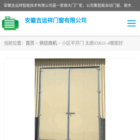
安徽吉运祥智能技术有限公司是一家钢大门厂家，公司集智能自动门窗、钢木门、特种门窗、工业门窗、图集门窗、定制门窗、非标门窗等通道产品的研发设计、制作、安装于一体的综合性、性高新技术企业。
安徽吉运祥门窗有限公司
当前位置：
首页
>
供应商机
> 小区平开门 太原03J611-4哪家好
保温门
隔声门（隔音门）
防撞自由门
变压器室门窗
工业电动折叠门
钢木门
安全逃生门
工业平移门
工业平开门
监狱门及监狱设备
变压器室配电房门
钢大门厂家