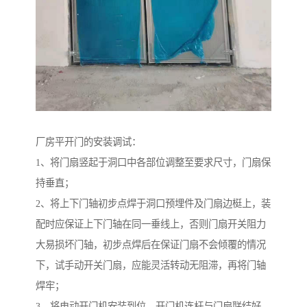
厂房平开门的安装调试：
1、将门扇竖起于洞口中各部位调整至要求尺寸，门扇保
持垂直；
2、将上下门轴初步点焊于洞口预埋件及门扇边梃上，装
配时应保证上下门轴在同一垂线上，否则门扇开关阻力
大易损坏门轴，初步点焊后在保证门扇不会倾覆的情况
下，试手动开关门扇，应能灵活转动无阻滞，再将门轴
焊牢；
3、将电动开门机安装到位，开门机连杆与门扇联结好。