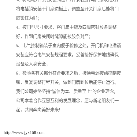
将电插销安装于门扇边梃上，调整至开关门扇后能将门
扇锁住为好；
4、按门型尺寸要求，将门扇中缝及四周密封胶条调整
好，作到门扇关闭时缝隙能被胶条封严；
5、电气控制箱装于室内便于检修之处，开门机和电插销
安装应符合电气安装规程要求，妥善接好保护地线确保
设备及人身安全；
6、检验各有关部分符合要求之后，接通电源按动控制按
钮，反复调整行程开关，做到门扇到位后能停止运行。
我们公司始终坚持”诚信为本、质量至上“的企业理念，
公司本着合作互惠互利的发展理念，愿与新老朋友们一
起，共同奔向美好未来!
http://www.jyx168.com