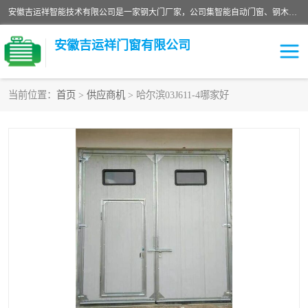
安徽吉运祥智能技术有限公司是一家钢大门厂家，公司集智能自动门窗、钢木门、特种门窗、工业门窗、图集门窗、定制门窗、非标门窗等通道产品的研发设计、制作、安装于一体的综合性、性高新技术企业。
安徽吉运祥门窗有限公司
当前位置：
首页
>
供应商机
> 哈尔滨03J611-4哪家好
保温门
隔声门（隔音门）
防撞自由门
变压器室门窗
工业电动折叠门
钢木门
安全逃生门
工业平移门
工业平开门
监狱门及监狱设备
变压器室配电房门
钢大门厂家