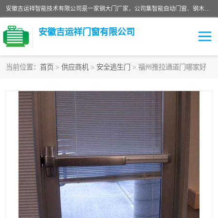
安徽吉运祥智能技术有限公司是一家钢大门厂家，公司集智能自动门窗、钢木门、特种门窗、工业门窗、图集门窗、定制门窗、非标门窗等通道产品的研发设计、制作、安装于一体的综合性、性高新技术企业。
安徽吉运祥门窗有限公司
当前位置：
首页
>
供应商机
>
安全逃生门
> 福州推拉通道门哪家好
保温门
隔声门（隔音门）
防撞自由门
变压器室门窗
工业电动折叠门
钢木门
安全逃生门
工业平移门
工业平开门
监狱门及监狱设备
变压器室配电房门
钢大门厂家