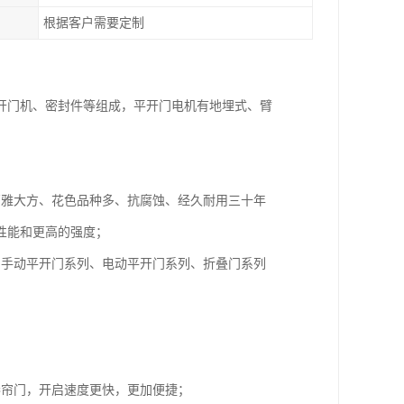
根据客户需要定制
开门机、密封件等组成，平开门电机有地埋式、臂
高雅大方、花色品种多、抗腐蚀、经久耐用三十年
性能和更高的强度；
：手动平开门系列、电动平开门系列、折叠门系列
卷帘门，开启速度更快，更加便捷；