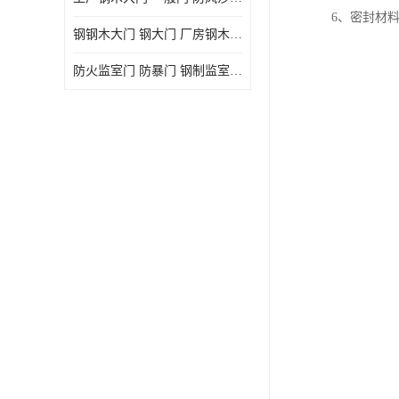
6、密封材
钢钢木大门 钢大门 厂房钢木大门 高铁站钢木大门
防火监室门 防暴门 钢制监室门 报警监舍门