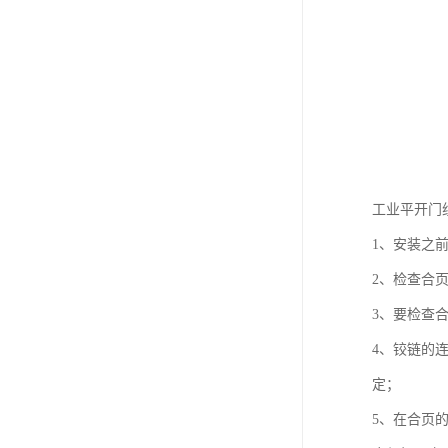
工业平开门
1、安装之
2、检查合
3、要检查
4、铰链的
定；
5、在合页