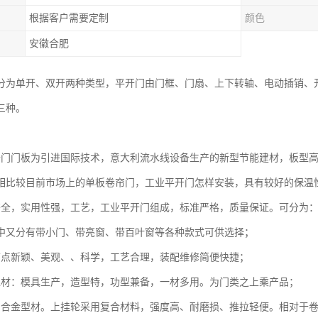
根据客户需要定制
颜色
安徽合肥
分为单开、双开两种类型，平开门由门框、门扇、上下转轴、电动插销、
三种。
：
开门门板为引进国际技术，意大利流水线设备生产的新型节能建材，板型
相比较目前市场上的单板卷帘门，工业平开门怎样安装，具有较好的保温
齐全，实用性强，工艺，工业平开门组成，标准严格，质量保证。可分为
中又分有带小门、带亮窗、带百叶窗等各种款式可供选择；
节点新颖、美观、、科学，工艺合理，装配维修简便快捷；
型材：模具生产，造型特，功型兼备，一材多用。为门类之上乘产品；
铝合金型材。上挂轮采用复合材料，强度高、耐磨损、推拉轻便。相对于