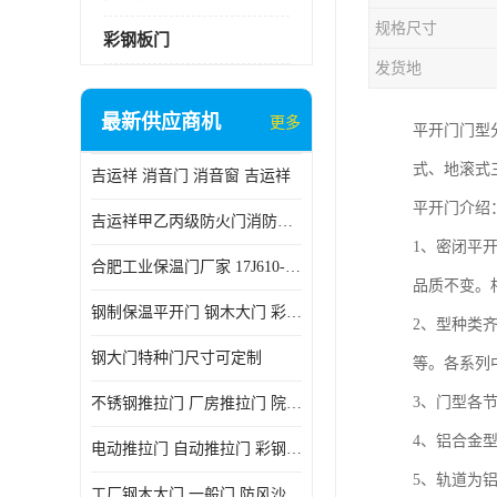
规格尺寸
彩钢板门
发货地
最新供应商机
更多
平开门门型
式、地滚式
吉运祥 消音门 消音窗 吉运祥
平开门介绍
吉运祥甲乙丙级防火门消防门一门一证
1、密闭平
合肥工业保温门厂家 17J610-1保温门
品质不变。
钢制保温平开门 钢木大门 彩钢复合板门
2、型种类
钢大门特种门尺寸可定制
等。各系列
3、门型各
不锈钢推拉门 厂房推拉门 院墙推拉门 工业电动推拉门
4、铝合金
电动推拉门 自动推拉门 彩钢板推拉门 夹芯板推拉门
5、轨道为
工厂钢木大门 一般门 防风沙 风砂）门 防严寒门