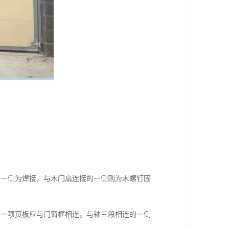
的一侧为焊接，与木门扇连接的一侧则为木螺钉固
哪一项页板应与门窗框相连，与轴三段相连的一侧