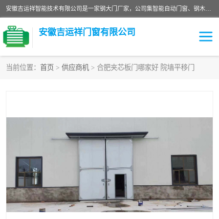
安徽吉运祥智能技术有限公司是一家钢大门厂家，公司集智能自动门窗、钢木门、特种门窗、工业门窗、图集门窗、定制门窗、非标门窗等通道产品的研发设计、制作、安装于一体的综合性、性高新技术企业。
安徽吉运祥门窗有限公司
当前位置：
首页
>
供应商机
> 合肥夹芯板门哪家好 院墙平移门
保温门
隔声门（隔音门）
防撞自由门
变压器室门窗
工业电动折叠门
钢木门
安全逃生门
工业平移门
工业平开门
监狱门及监狱设备
变压器室配电房门
钢大门厂家