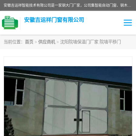
安徽吉运祥智能技术有限公司是一家钢大门厂家，公司集智能自动门窗、钢木门、特种门窗、工业门窗、图集门窗、定制门窗、非标门窗等通道产品的研发设计、制作、安装于一体的综合性、性高新技术企业。
安徽吉运祥门窗有限公司
当前位置：
首页
>
供应商机
> 沈阳院墙保温门厂家 院墙平移门
保温门
隔声门（隔音门）
防撞自由门
变压器室门窗
工业电动折叠门
钢木门
安全逃生门
工业平移门
工业平开门
监狱门及监狱设备
变压器室配电房门
钢大门厂家