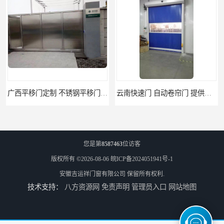
广西平移门定制 不锈钢平移门 别墅平移门
云南快速门 自动卷帘门 提供免费样品
您是第
8587463
位访客
版权所有 ©2026-08-06
皖ICP备2024051941号-1
安徽吉运祥门窗有限公司
保留所有权利.
技术支持：
八方资源网
免责声明
管理员入口
网站地图
阜阳卷帘门快速门 堆积门 工业卷帘门
天津防火门品牌 玻璃防火门 制造工艺优