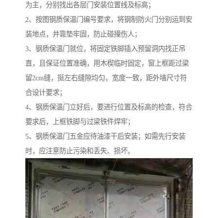
为主，分别找出各层门安装位置线及标高；
2、按图钢质保温门编号要求，将钢制防火门分别运到安
装地点，并靠垫牢固，防止碰撞伤人；
3、钢质保温门就位，将固定铁脚插入预留洞内找正吊
直，且保证位置准确，用木楔临时固定，窗上框距过梁
留2cm缝，挺左右缝隙均匀，宽度一致，距外墙尺寸符
合设计要求；
4、钢质保温门立好后，要进行位置及标高的检查，符合
要求后，上框铁脚与过梁铁件焊牢；
5、钢质保温门五金应待油漆干后安装；如需先行安装
时，应注意防止污染和丢失、损坏。