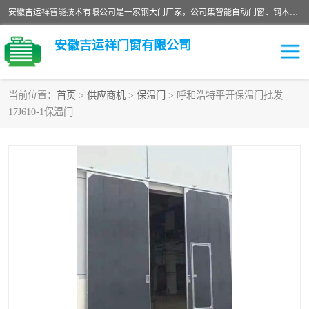
安徽吉运祥智能技术有限公司是一家钢大门厂家，公司集智能自动门窗、钢木门、特种门窗、工业门窗、图集门窗、定制门窗、非标门窗等通道产品的研发设计、制作、安装于一体的综合性、性高新技术企业。
安徽吉运祥门窗有限公司
当前位置：
首页
>
供应商机
>
保温门
> 呼和浩特平开保温门批发
17J610-1保温门
保温门
隔声门（隔音门）
防撞自由门
变压器室门窗
工业电动折叠门
钢木门
安全逃生门
工业平移门
工业平开门
监狱门及监狱设备
变压器室配电房门
钢大门厂家