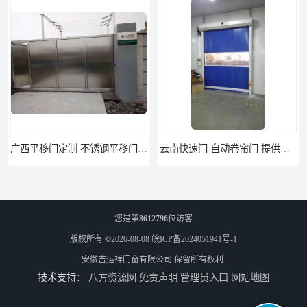
广西平移门定制 不锈钢平移门 别墅平移门
云南快速门 自动卷帘门 提供免费样品
您是第
8612796
位访客
版权所有 ©2026-08-08
皖ICP备2024051941号-1
安徽吉运祥门窗有限公司
保留所有权利.
技术支持：
八方资源网
免责声明
管理员入口
网站地图