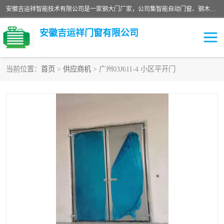
安徽吉运祥智能技术有限公司是一家钢大门厂家，公司集智能自动门窗、钢木门、特种门窗、工业门窗、图集门窗、定制门窗、非标门窗等通道产品的研发设计、制作、安装于一体的综合性、性高新技术企业。
安徽吉运祥门窗有限公司
当前位置：
首页
>
供应商机
> 广州03J611-4 小区平开门
保温门
隔声门（隔音门）
防撞自由门
变压器室门窗
工业电动折叠门
钢木门
安全逃生门
工业平移门
工业平开门
监狱门及监狱设备
变压器室配电房门
钢大门厂家