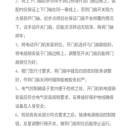
2、将上下门轴初步点焊于洞口预埋件及门扇边梃上，装
配时应保证上下门轴在同一垂线上，否则门扇开关阻力
大易损坏门轴，初步点焊后在保证门扇不会倾覆的情况
下，试手动开关门扇，应能灵活转动无阻滞，再将门轴
焊牢；
3、将电动开门机安装到位，开门机连杆与门扇联结好。
将电插销安装于门扇边梃上，调整至开关门扇后能将门
扇锁住为好；
4、按门型尺寸要求，将门扇中缝及四周密封胶条调整
好，作到门扇关闭时缝隙能被胶条封严；
5、电气控制箱装于室内便于检修之处，开门机和电插销
安装应符合电气安装规程要求，妥善接好保护地线确保
设备及人身安全；
6、检验各有关部分符合要求之后，接通电源按动控制按
钮，反复调整行程开关，做到门扇到位后能停止运行。