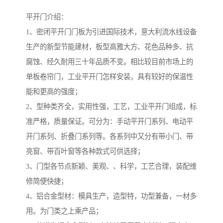
平开门介绍：
1、密闭平开门门板为引进国际技术，意大利流水线设备
生产的新型节能建材，板型高雅大方、花色品种多、抗
腐蚀、经久耐用三十年品质不变。相比较目前市场上的
单板卷帘门，工业平开门怎样安装，具有较好的保温性
能和更高的强度；
2、型种类齐全，实用性强，工艺，工业平开门组成，标
准严格，质量保证。可分为：手动平开门系列、电动平
开门系列、折叠门系列等。各系列中又分有带小门、带
亮窗、带百叶窗等各种款式可供选择；
3、门型各节点新颖、美观、、科学，工艺合理，装配维
修简便快捷；
4、铝合金型材：模具生产，造型特，功型兼备，一材多
用。为门类之上乘产品；