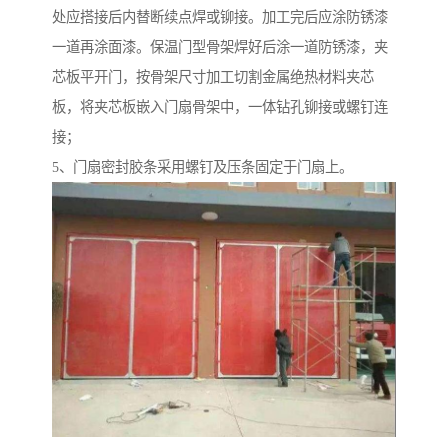
处应搭接后内替断续点焊或铆接。加工完后应涂防锈漆
一道再涂面漆。保温门型骨架焊好后涂一道防锈漆，夹
芯板平开门，按骨架尺寸加工切割金属绝热材料夹芯
板，将夹芯板嵌入门扇骨架中，一体钻孔铆接或螺钉连
接；
5、门扇密封胶条采用螺钉及压条固定于门扇上。