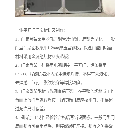
工业平开门门扇材料及制作：
1、门扇骨架采用冷轧方钢管及角钢、扁钢等型材。一般
门型门扇面板采用1.2mm厚压型钢板，保温门型门扇面
材料采用金属绝热材料夹芯板；
2、门扇骨架一律采用电弧焊接，平开门，焊条采用
E4303，焊缝除者外均采用连续焊接，不得有未熔化、
未焊透、气孔、裂纹烧穿等焊接缺陷；
3、门扇骨架型材应先调直后下料，在平整的场地或工作
台面上放样后进行焊接，焊接后门扇应校平直，不得超
过允许尺寸误差；
4、骨架加工制作经检验合格后再铺设面板。一般门型门
扇面钢板可采用点焊、铆接或螺钉连接。钢板之间拼缝