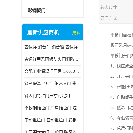
较大尺寸
彩钢板门
开门方式
最新供应商机
更多
平移门面板
板可采用δ
吉运祥 消音门 消音窗 吉运祥
平移门开门
吉运祥甲乙丙级防火门消防门一门一证
1、线控或
合肥工业保温门厂家 17J610-1保温门
2、开、关
钢制保温平开门 钢木大门 彩钢复合板门
3、智能限
钢大门特种门尺寸可定制
4、自动或
5、低温自
不锈钢推拉门 厂房推拉门 院墙推拉门 工业电动推拉门
6、降温装
电动推拉门 自动推拉门 彩钢板推拉门 夹芯板推拉门
7、总运行
工厂钢木大门 一般门 防风沙 风砂）门 防严寒门