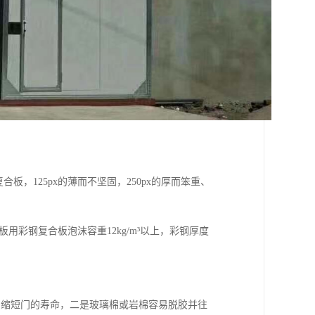
板，125px的薄而不坚固，250px的厚而笨重、
用彩钢复合板泡沫容重12kg/m³以上，彩钢厚度
，缩短门的寿命，二是玻璃棉或岩棉容易脱胶并往