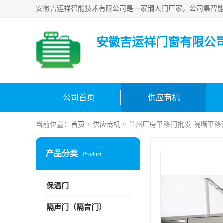
安徽吉运祥门窗有限公
公司首页
供应商机
当前位置：
首页
>
供应商机
> 兰州厂房平移门批发 院墙平移
产品分类
Product
保温门
隔声门（隔音门）