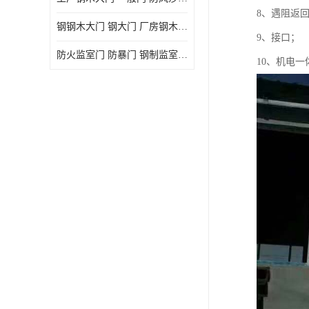
8、遇阻返
钢钢木大门 钢大门 厂房钢木大门 高铁站钢木大门
9、接口；
防火监室门 防暴门 钢制监室门 报警监舍门
10、机电