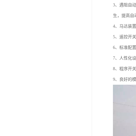
3、遇阻自
生，提高自
4、马达装
5、遥控开
6、标准配
7、人性化
8、程序开
9、良好的