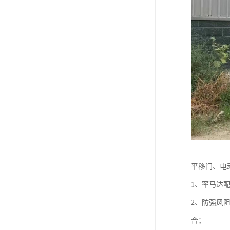
平移门、电
1、率马达
2、防强风
合；