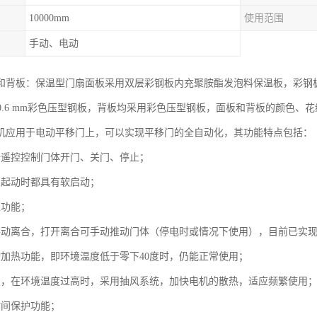
10000mm
使用范围
手动、电动
和背板：保温型门扇面板采用双层彩钢板内充聚胺酯发泡料保温板，彩钢板厚度
=0.6 mm彩色压型钢板，背板均采用彩色压型钢板，面板和背板的颜色、
机应用于电动平移门上，可以实现平移门的全自动化，其功能特点包括：
全遥控控制门体开门、关门、停止；
门起动时都具有软启动；
位功能；
手动离合，打开离合可手动推动门体（停电时或情况下使用），目前已实现
动加热功能，即环境温度低于零下40度时，仍能正常使用；
置，在环境温度过高时，采用抽风系统，加快电机的散热，适应频繁使用
时间保护功能；