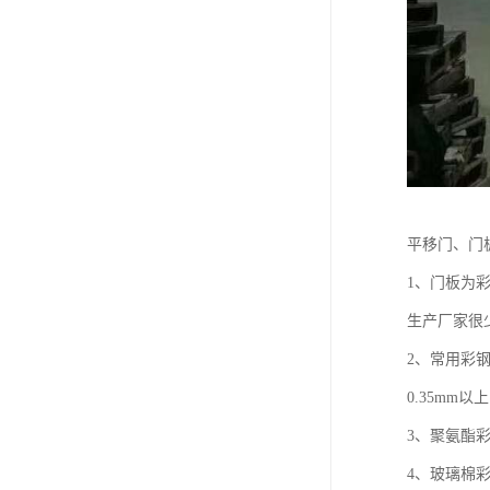
平移门、门
1、门板为彩
生产厂家很
2、常用彩
0.35mm以
3、聚氨酯
4、玻璃棉