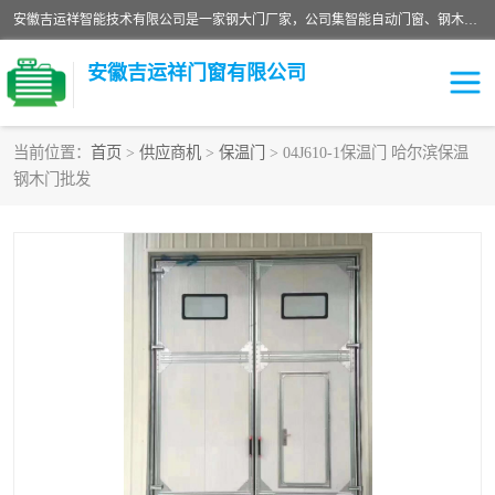
安徽吉运祥智能技术有限公司是一家钢大门厂家，公司集智能自动门窗、钢木门、特种门窗、工业门窗、图集门窗、定制门窗、非标门窗等通道产品的研发设计、制作、安装于一体的综合性、性高新技术企业。
安徽吉运祥门窗有限公司
当前位置：
首页
>
供应商机
>
保温门
> 04J610-1保温门 哈尔滨保温
钢木门批发
保温门
隔声门（隔音门）
防撞自由门
变压器室门窗
工业电动折叠门
钢木门
安全逃生门
工业平移门
工业平开门
监狱门及监狱设备
变压器室配电房门
钢大门厂家