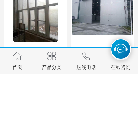
沈阳防爆门窗厂 防爆窗 工艺精良 性能优异
黄山平移门加工 夹芯板平移门 电动推拉门
首页
产品分类
热线电话
在线咨询
您是第
8638679
位访客
版权所有 ©2026-08-09
皖ICP备2024051941号-1
安徽吉运祥门窗有限公司
保留所有权利.
技术支持：
八方资源网
免责声明
管理员入口
网站地图
滁州平开门批发 铁艺平开门 不锈钢平开门
合肥物流平移门 不锈钢平移门 厂房推拉门