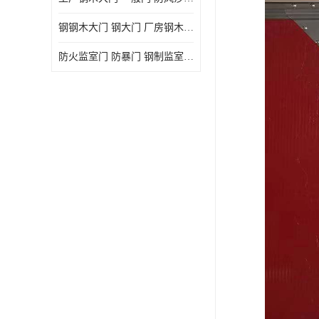
钢钢木大门 钢大门 厂房钢木大门 高铁站钢木大门
防火监室门 防暴门 钢制监室门 报警监舍门