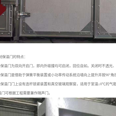
制保温门的特点：
由保温门为双向开启门，即内外碰撞均可启闭，回位自如。关闭时不透光、
升保温门是借助于弹簧平衡装置或小功率传动系统沿墙向上提升并按90°角
拉保温门门上设有连杆锁紧装置和真空玻璃观察窗，适用于室温≥0℃的气
保温门可根据工程需要兼作隔声门。