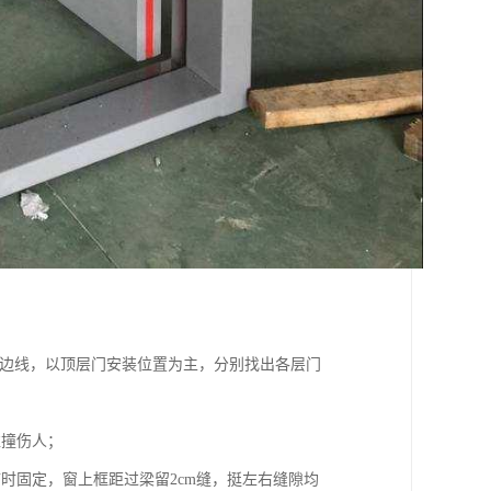
窗边线，以顶层门安装位置为主，分别找出各层门
碰撞伤人；
时固定，窗上框距过梁留2cm缝，挺左右缝隙均