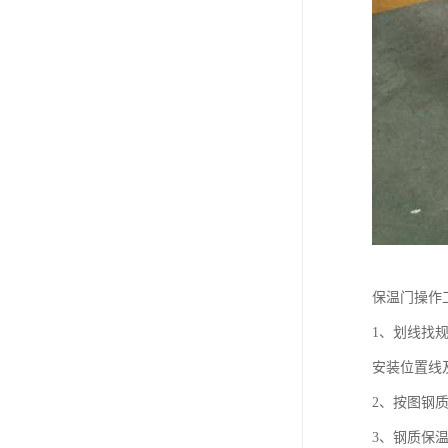
保温门操作
1、划线找
安装位置线
2、按图钢
3、钢质保