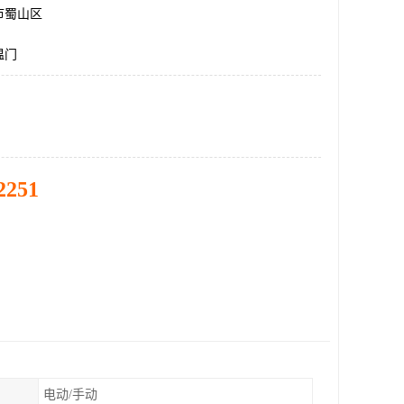
市蜀山区
温门
2251
电动/手动