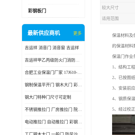
较大尺寸
彩钢板门
适用范围
最新供应商机
更多
保温材料及
的保温材料
吉运祥 消音门 消音窗 吉运祥
保温门作业
吉运祥甲乙丙级防火门消防门一门一证
1、结构工
合肥工业保温门厂家 17J610-1保温门
2、已按图纸
钢制保温平开门 钢木大门 彩钢复合板门
3、安装前
钢大门特种门尺寸可定制
4、钢质保
5、经过校
不锈钢推拉门 厂房推拉门 院墙推拉门 工业电动推拉门
电动推拉门 自动推拉门 彩钢板推拉门 夹芯板推拉门
工厂钢木大门 一般门 防风沙 风砂）门 防严寒门