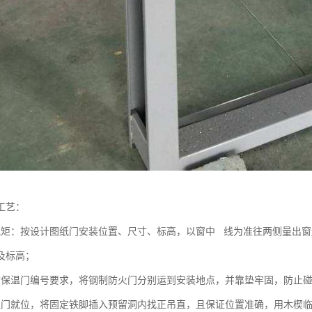
工艺：
规矩：按设计图纸门安装位置、尺寸、标高，以窗中 线为准往两侧量出
及标高；
质保温门编号要求，将钢制防火门分别运到安装地点，并靠垫牢固，防止
温门就位，将固定铁脚插入预留洞内找正吊直，且保证位置准确，用木楔临