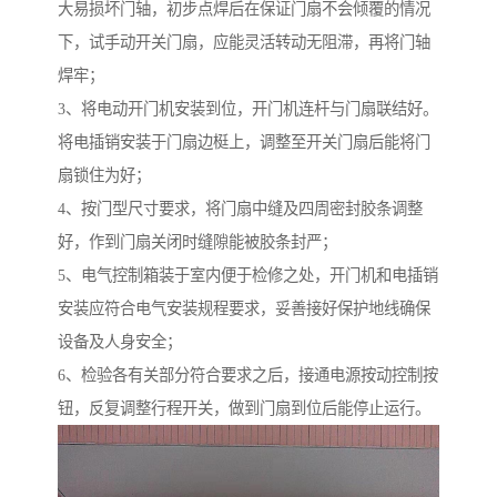
大易损坏门轴，初步点焊后在保证门扇不会倾覆的情况
下，试手动开关门扇，应能灵活转动无阻滞，再将门轴
焊牢；
3、将电动开门机安装到位，开门机连杆与门扇联结好。
将电插销安装于门扇边梃上，调整至开关门扇后能将门
扇锁住为好；
4、按门型尺寸要求，将门扇中缝及四周密封胶条调整
好，作到门扇关闭时缝隙能被胶条封严；
5、电气控制箱装于室内便于检修之处，开门机和电插销
安装应符合电气安装规程要求，妥善接好保护地线确保
设备及人身安全；
6、检验各有关部分符合要求之后，接通电源按动控制按
钮，反复调整行程开关，做到门扇到位后能停止运行。