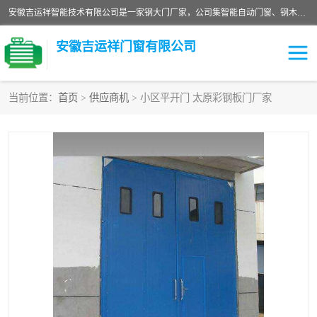
安徽吉运祥智能技术有限公司是一家钢大门厂家，公司集智能自动门窗、钢木门、特种门窗、工业门窗、图集门窗、定制门窗、非标门窗等通道产品的研发设计、制作、安装于一体的综合性、性高新技术企业。
安徽吉运祥门窗有限公司
当前位置：
首页
>
供应商机
> 小区平开门 太原彩钢板门厂家
保温门
隔声门（隔音门）
防撞自由门
变压器室门窗
工业电动折叠门
钢木门
安全逃生门
工业平移门
工业平开门
监狱门及监狱设备
变压器室配电房门
钢大门厂家