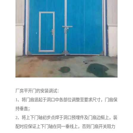
厂房平开门的安装调试：
1、将门扇竖起于洞口中各部位调整至要求尺寸，门扇保
持垂直；
2、将上下门轴初步点焊于洞口预埋件及门扇边梃上，装
配时应保证上下门轴在同一垂线上，否则门扇开关阻力