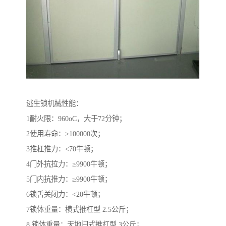
逃生锁机械性能：
1耐火限：960oC，大于72分钟；
2使用寿命：>100000次；
3推杠推力：<70牛顿；
4门外抗拉力：≥9900牛顿；
5门内抗推力：≥9900牛顿；
6锁舌关闭力：<20牛顿；
7锁体重量：横式推杠型 2.5公斤；
8 锁体重量：天地闩式推杠型 3公斤；