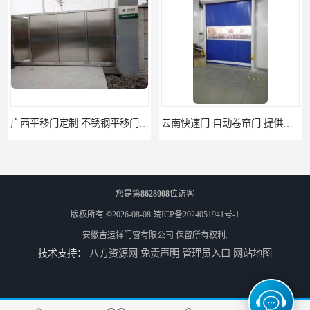
广西平移门定制 不锈钢平移门 别墅平移门
云南快速门 自动卷帘门 提供免费样品
您是第
8628008
位访客
版权所有 ©2026-08-08
皖ICP备2024051941号-1
安徽吉运祥门窗有限公司
保留所有权利.
技术支持：
八方资源网
免责声明
管理员入口
网站地图
阜阳卷帘门快速门 堆积门 工业卷帘门
天津防火门品牌 玻璃防火门 制造工艺优