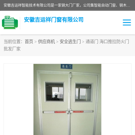
安徽吉运祥智能技术有限公司是一家钢大门厂家，公司集智能自动门窗、钢木门、特种门窗、工业门窗、图集门窗、定制门窗、非标门窗等通道产品的研发设计、制作、安装于一体的综合性、性高新技术企业。
安徽吉运祥门窗有限公司
当前位置：
首页
>
供应商机
>
安全逃生门
> 通道门 海口推拉防火门
批发厂家
保温门
隔声门（隔音门）
防撞自由门
变压器室门窗
工业电动折叠门
钢木门
安全逃生门
工业平移门
工业平开门
监狱门及监狱设备
变压器室配电房门
钢大门厂家