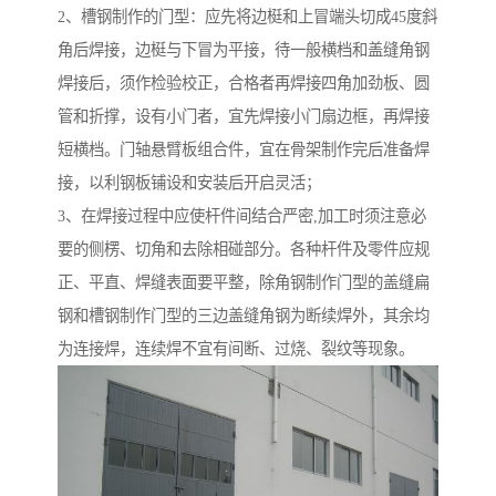
2、槽钢制作的门型：应先将边梃和上冒端头切成45度斜
角后焊接，边梃与下冒为平接，待一般横档和盖缝角钢
焊接后，须作检验校正，合格者再焊接四角加劲板、圆
管和折撑，设有小门者，宜先焊接小门扇边框，再焊接
短横档。门轴悬臂板组合件，宜在骨架制作完后准备焊
接，以利钢板铺设和安装后开启灵活；
3、在焊接过程中应使杆件间结合严密,加工时须注意必
要的侧楞、切角和去除相碰部分。各种杆件及零件应规
正、平直、焊缝表面要平整，除角钢制作门型的盖缝扁
钢和槽钢制作门型的三边盖缝角钢为断续焊外，其余均
为连接焊，连续焊不宜有间断、过烧、裂纹等现象。