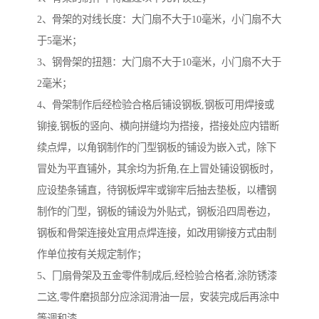
2、骨架的对线长度：大门扇不大于10毫米，小门扇不大
于5毫米；
3、钢骨架的扭翘：大门扇不大于10毫米，小门扇不大于
2毫米；
4、骨架制作后经检验合格后铺设钢板,钢板可用焊接或
铆接,钢板的竖向、横向拼缝均为搭接，搭接处应内错断
续点焊，以角钢制作的门型钢板的铺设为嵌入式，除下
冒处为平直铺外，其余均为折角,在上冒处铺设钢板时，
应设垫条铺直，待钢板焊牢或铆牢后抽去垫板，以槽钢
制作的门型，钢板的铺设为外贴式，钢板沿四周卷边，
钢板和骨架连接处宜用点焊连接，如改用铆接方式由制
作单位按有关规定制作；
5、冂扇骨架及五金零件制成后,经检验合格者,涂防锈漆
二这,零件磨损部分应涂润滑油一层，安装完成后再涂中
等调和漆。