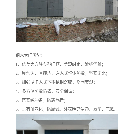
钢木大门优势：
1、优美大方线条型门框，美观时尚，流线优雅；
2、厚沟边、厚掩边、嵌入式整体防撬，坚实无比；
3、加强型卡入式下不锈钢沉铰，坚固美观；
4、多方位防撬防盗，安全保障；
5、密实缓冲条，防震隔音；
6、具有耐老化，防腐蚀，外表明亮洁净、豪华、气派。