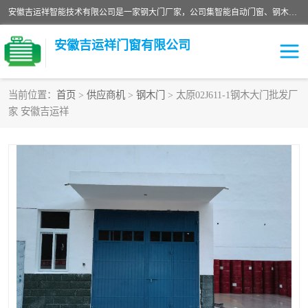
安徽吉运祥智能技术有限公司是一家钢大门厂家，公司集智能自动门窗、钢木门、特种门窗、工业门窗、图集门窗、定制门窗、非标门窗等通道产品的研发设计、制作、安装于一体的综合性、性高新技术企业。
安徽吉运祥门窗有限公司
当前位置：
首页
>
供应商机
>
钢木门
> 太原02J611-1钢木大门批发厂
家 安徽吉运祥
保温门
隔声门（隔音门）
防撞自由门
变压器室门窗
工业电动折叠门
钢木门
安全逃生门
工业平移门
工业平开门
监狱门及监狱设备
变压器室配电房门
钢大门厂家