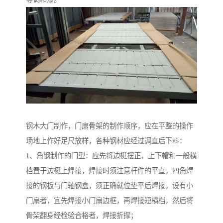
钢木大门制作，门扇骨架的制作顺序，应在平整的操作
场地上作好足尺放样，各种钢材应经过调直后下料：
1、角钢制作的门型：应先将边梃摆正，上下帽和一般横
档置于边梃上焊接，焊接时须注意杆件的平直，四角焊
接的钢板与门轴钢盒，须正确就位垫平后焊接，设有小
门扇者，宜先焊接小门扇边框，再焊接短横档，然后将
骨架翻身经检验合格者，焊接折撑；