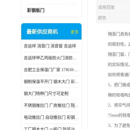
适用范围
彩钢板门
颜色
最新供应商机
更多
隔音门具有
的密封性，
吉运祥 消音门 消音窗 吉运祥
隔音门窗、
吉运祥甲乙丙级防火门消防门一门一证
的实际情况
合肥工业保温门厂家 17J610-1保温门
如何将普通
钢制保温平开门 钢木大门 彩钢复合板门
1、把门做
钢大门特种门尺寸可定制
棉的轻墙构
2、将空气
不锈钢推拉门 厂房推拉门 院墙推拉门 工业电动推拉门
75mm的轻
电动推拉门 自动推拉门 彩钢板推拉门 夹芯板推拉门
3、为了避
工厂钢木大门 一般门 防风沙 风砂）门 防严寒门