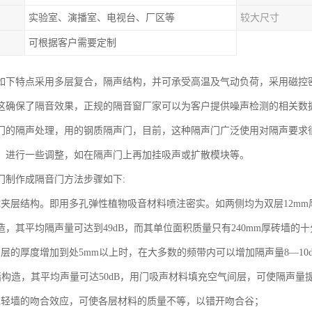
实验室、演播室、电视台、厂区等
较大尺寸
可根据客户需要定制
如下特点采用多层复合，隔声结构，并可承受高温及气动负荷，采用磁控
这确保了隔音效果，正规的隔音窗厂家可以为客户提供噪声检测的相关数
门的隔声处理，用的钢质隔声门，目前，这种隔声门广泛使用对隔声要求
，进行一些调整，如在隔声门上再加挂吸声或扩散模块等。
门制作成隔音门方法步骤如下:
成夹层结构。即用多孔弹性植物吸音材料喷注密实。如两侧均为双层12mm
造，其平均隔声量可达到49dB，而其单位面积质量只有240mm厚砖墙的
间层的厚度增加到处5mm以上时，在大多数的频带内可以增加隔声量8—10
墙构造，其平均声量可达50dB，用门吸声材料填充空气间层，可使隔声量提
免轻墙的吻合效应，可使各层材料的质量不等，以错开吻合谷；