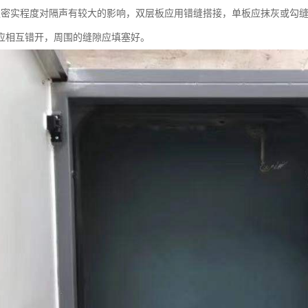
缝密实程度对隔声有较大的影响，双层板应用错缝搭接，单板应抹灰或勾缝，
应相互错开，周围的缝隙应填塞好。