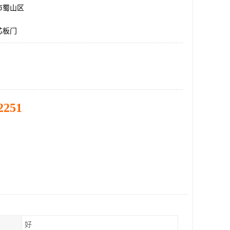
市蜀山区
芯板门
2251
好