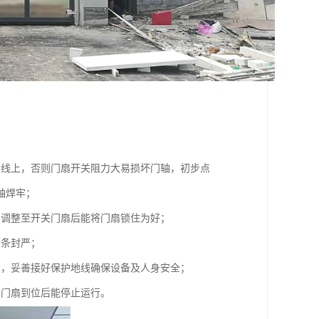
垂线上，否则门扇开关阻力大易损坏门轴，初步点
轴焊牢；
，调整至开关门扇后能将门扇锁住为好；
胶条封严；
求，妥善接好保护地线确保设备及人身安全；
到门扇到位后能停止运行。