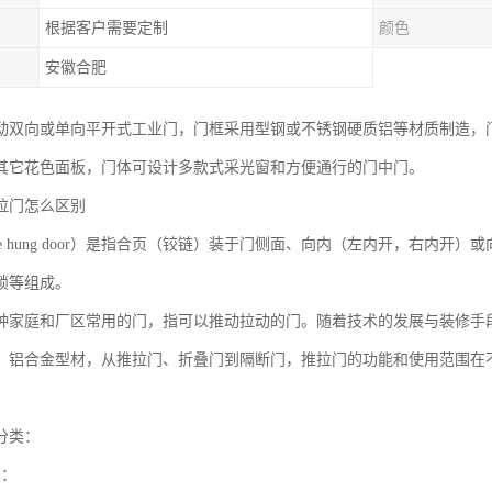
根据客户需要定制
颜色
安徽合肥
动双向或单向平开式工业门，门框采用型钢或不锈钢硬质铝等材质制造，
其它花色面板，门体可设计多款式采光窗和方便通行的门中门。
拉门怎么区别
de hung door）是指合页（铰链）装于门侧面、向内（左内开，右内
锁等组成。
种家庭和厂区常用的门，指可以推动拉动的门。随着技术的发展与装修手
、铝合金型材，从推拉门、折叠门到隔断门，推拉门的功能和使用范围在
分类：
类：