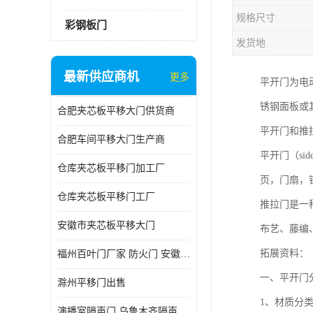
规格尺寸
彩钢板门
发货地
最新供应商机
更多
平开门为电
锈钢面板或
合肥夹芯板平移大门供货商
平开门和推
合肥车间平移大门生产商
平开门（si
仓库夹芯板平移门加工厂
页，门扇，
仓库夹芯板平移门工厂
推拉门是一
安徽市夹芯板平移大门
布艺、藤编
拓展资料：
福州百叶门厂家 防火门 安徽吉运祥
一、平开门
滁州平移门出售
1、材质分
演播室隔声门 乌鲁木齐隔声门哪家好