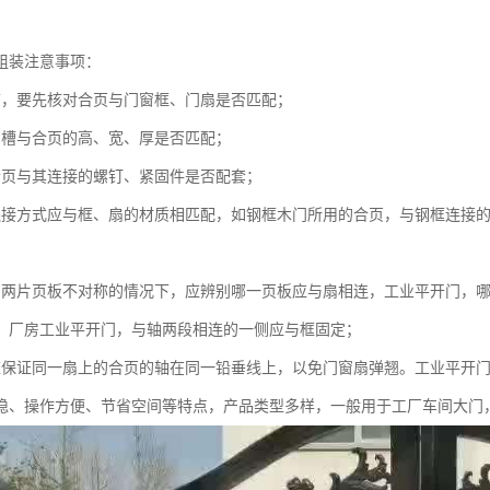
组装注意事项：
前，要先核对合页与门窗框、门扇是否匹配；
页槽与合页的高、宽、厚是否匹配；
合页与其连接的螺钉、紧固件是否配套；
连接方式应与框、扇的材质相匹配，如钢框木门所用的合页，与钢框连接
的两片页板不对称的情况下，应辨别哪一页板应与扇相连，工业平开门，
，厂房工业平开门，与轴两段相连的一侧应与框固定；
应保证同一扇上的合页的轴在同一铅垂线上，以免门窗扇弹翘。工业平开
稳、操作方便、节省空间等特点，产品类型多样，一般用于工厂车间大门