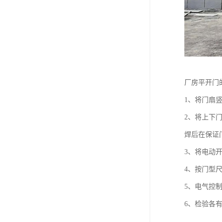
厂房平开门
1、将门扇
2、将上下
焊后在保证
3、将电动
4、按门型
5、电气控
6、检验各