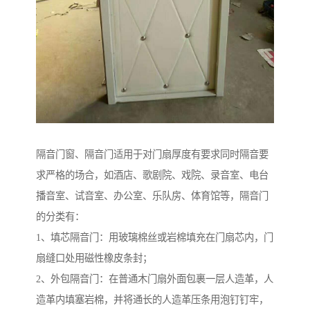
隔音门窗、隔音门适用于对门扇厚度有要求同时隔音要
求严格的场合，如酒店、歌剧院、戏院、录音室、电台
播音室、试音室、办公室、乐队房、体育馆等，隔音门
的分类有：
1、填芯隔音门：用玻璃棉丝或岩棉填充在门扇芯内，门
扇缝口处用磁性橡皮条封；
2、外包隔音门：在普通木门扇外面包裹一层人造革，人
造革内填塞岩棉，并将通长的人造革压条用泡钉钉牢，