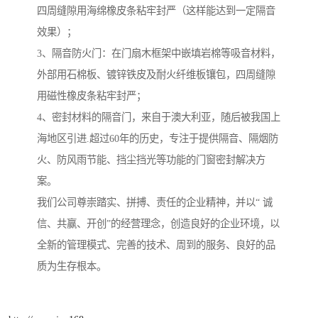
四周缝隙用海绵橡皮条粘牢封严（这样能达到一定隔音
效果）；
3、隔音防火门：在门扇木框架中嵌填岩棉等吸音材料，
外部用石棉板、镀锌铁皮及耐火纤维板镶包，四周缝隙
用磁性橡皮条粘牢封严；
4、密封材料的隔音门，来自于澳大利亚，随后被我国上
海地区引进.超过60年的历史，专注于提供隔音、隔烟防
火、防风雨节能、挡尘挡光等功能的门窗密封解决方
案。
我们公司尊崇踏实、拼搏、责任的企业精神，并以“ 诚
信、共赢、开创”的经营理念，创造良好的企业环境，以
全新的管理模式、完善的技术、周到的服务、良好的品
质为生存根本。