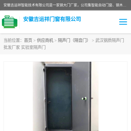
安徽吉运祥智能技术有限公司是一家钢大门厂家，公司集智能自动门窗、钢木门、特种门窗、工业门窗、图集门窗、定制门窗、非标门窗等通道产品的研发设计、制作、安装于一体的综合性、性高新技术企业。
安徽吉运祥门窗有限公司
当前位置：
首页
>
供应商机
>
隔声门（隔音门）
> 武汉钢质隔声门
批发厂家 实验室隔声门
保温门
隔声门（隔音门）
防撞自由门
变压器室门窗
工业电动折叠门
钢木门
安全逃生门
工业平移门
工业平开门
监狱门及监狱设备
变压器室配电房门
钢大门厂家