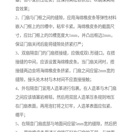
塞，但不宜挤压密实，应保持其松软状态，以确保其隔
音效果；
2、门扇与门框之间的缝隙，应用海绵橡皮条等弹性材料
嵌入门框上的凹槽中，粘牢卡紧。海绵橡皮条的截面尺
寸，应比门框上的凹槽宽度大1mm，并凸出框边2mm，
保证门扇关闭后能将缝隙处挤紧打严；
3、双扇隔音门的门扇搭接缝，应做成双L形缝口。在搭
接缝的中间，应该设置海绵橡皮条。当门扇关闭时，搭
接缝两边会将海绵橡皮条挤紧，门扇之间应留2mm宽的
缝隙，接头处木材与木材间不应直接接触；
4、外包隔音门宜用人造革进行包裹。在人造革与木门扇
之间应该填塞岩棉毯，然后用双层人造革压条规则地压
在门扇表面，再用泡钉将之钉牢，人造革表面应包紧、
绷平；
5、在隔音门扇底部与地面间应留5mm宽的缝隙，然后把