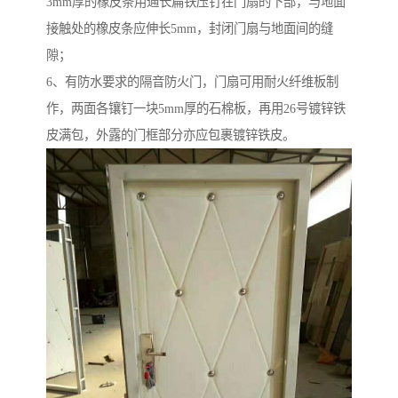
3mm厚的橡皮条用通长扁铁压钉在门扇的下部，与地面
接触处的橡皮条应伸长5mm，封闭门扇与地面间的缝
隙；
6、有防水要求的隔音防火门，门扇可用耐火纤维板制
作，两面各镶钉一块5mm厚的石棉板，再用26号镀锌铁
皮满包，外露的门框部分亦应包裹镀锌铁皮。