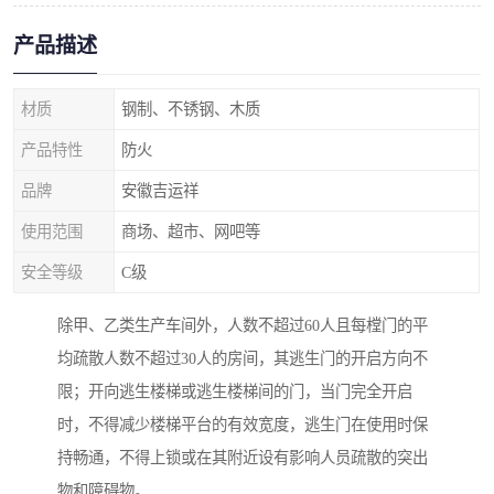
产品描述
材质
钢制、不锈钢、木质
产品特性
防火
品牌
安徽吉运祥
使用范围
商场、超市、网吧等
安全等级
C级
除甲、乙类生产车间外，人数不超过60人且每樘门的平
均疏散人数不超过30人的房间，其逃生门的开启方向不
限；开向逃生楼梯或逃生楼梯间的门，当门完全开启
时，不得减少楼梯平台的有效宽度，逃生门在使用时保
持畅通，不得上锁或在其附近设有影响人员疏散的突出
物和障碍物。