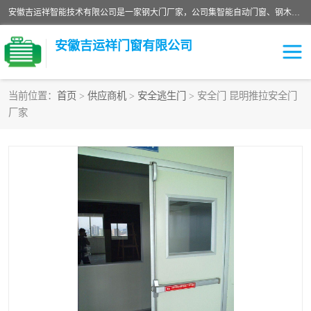
安徽吉运祥智能技术有限公司是一家钢大门厂家，公司集智能自动门窗、钢木门、特种门窗、工业门窗、图集门窗、定制门窗、非标门窗等通道产品的研发设计、制作、安装于一体的综合性、性高新技术企业。
安徽吉运祥门窗有限公司
当前位置：
首页
>
供应商机
>
安全逃生门
> 安全门 昆明推拉安全门
厂家
保温门
隔声门（隔音门）
防撞自由门
变压器室门窗
工业电动折叠门
钢木门
安全逃生门
工业平移门
工业平开门
监狱门及监狱设备
变压器室配电房门
钢大门厂家