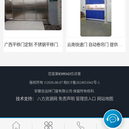
广西平移门定制 不锈钢平移门 别墅平移门
云南快速门 自动卷帘门 提供免费样品
您是第
8599343
位访客
版权所有 ©2026-08-07
皖ICP备2024051941号-1
安徽吉运祥门窗有限公司
保留所有权利.
技术支持：
八方资源网
免责声明
管理员入口
网站地图
阜阳卷帘门快速门 堆积门 工业卷帘门
天津防火门品牌 玻璃防火门 制造工艺优