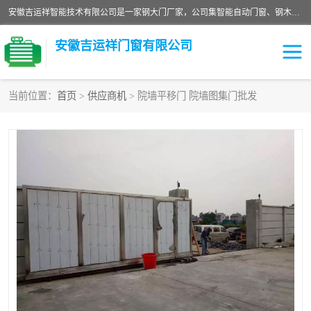
安徽吉运祥智能技术有限公司是一家钢大门厂家，公司集智能自动门窗、钢木门、特种门窗、工业门窗、图集门窗、定制门窗、非标门窗等通道产品的研发设计、制作、安装于一体的综合性、性高新技术企业。
安徽吉运祥门窗有限公司
当前位置：
首页
>
供应商机
> 院墙平移门 院墙图集门批发
保温门
隔声门（隔音门）
防撞自由门
变压器室门窗
工业电动折叠门
钢木门
安全逃生门
工业平移门
工业平开门
监狱门及监狱设备
变压器室配电房门
钢大门厂家