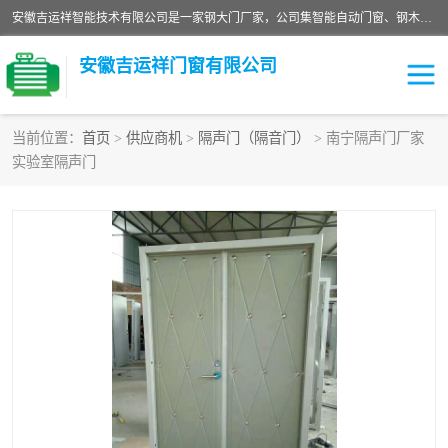
安徽吉运祥智能技术有限公司是一家钢大门厂家，公司集智能自动门窗、钢木门、特种门窗、工业门窗、图集门窗、定制门窗、非标门窗等通道产品的研发设计、制作、安装于一体的综合性、性高新技术企业。
安徽吉运祥门窗有限公司
当前位置：
首页
>
供应商机
>
隔声门（隔音门）
> 南宁隔声门厂家
实验室隔声门
保温门
隔声门（隔音门）
防撞自由门
变压器室门窗
工业电动折叠门
钢木门
安全逃生门
工业平移门
工业平开门
监狱门及监狱设备
变压器室配电房门
钢大门厂家