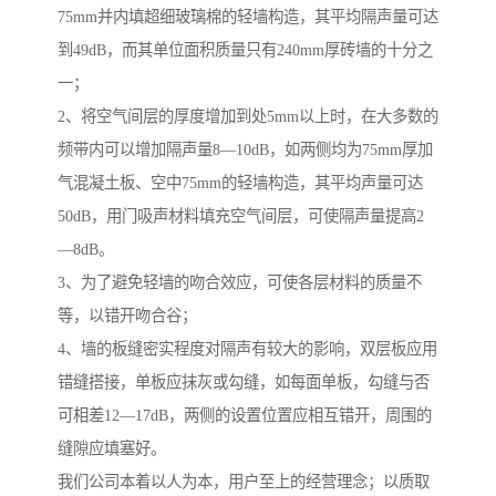
75mm并内填超细玻璃棉的轻墙构造，其平均隔声量可达
到49dB，而其单位面积质量只有240mm厚砖墙的十分之
一；
2、将空气间层的厚度增加到处5mm以上时，在大多数的
频带内可以增加隔声量8—10dB，如两侧均为75mm厚加
气混凝土板、空中75mm的轻墙构造，其平均声量可达
50dB，用门吸声材料填充空气间层，可使隔声量提高2
—8dB。
3、为了避免轻墙的吻合效应，可使各层材料的质量不
等，以错开吻合谷；
4、墙的板缝密实程度对隔声有较大的影响，双层板应用
错缝搭接，单板应抹灰或勾缝，如每面单板，勾缝与否
可相差12—17dB，两侧的设置位置应相互错开，周围的
缝隙应填塞好。
我们公司本着以人为本，用户至上的经营理念；以质取