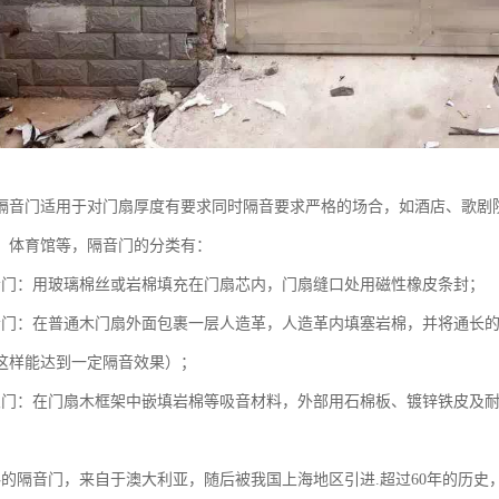
隔音门适用于对门扇厚度有要求同时隔音要求严格的场合，如酒店、歌剧
、体育馆等，隔音门的分类有：
音门：用玻璃棉丝或岩棉填充在门扇芯内，门扇缝口处用磁性橡皮条封；
音门：在普通木门扇外面包裹一层人造革，人造革内填塞岩棉，并将通长
这样能达到一定隔音效果）；
火门：在门扇木框架中嵌填岩棉等吸音材料，外部用石棉板、镀锌铁皮及
料的隔音门，来自于澳大利亚，随后被我国上海地区引进.超过60年的历