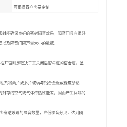
可根据客户需要定制
密封能确保良好的密封隔音效果，隔音门具有很好
据以及隔音门隔声量大小的数据。
而推开窗则是取决于其关闭后窗与框的密合度，塑
合粘剂将两片或多片玻璃与铝合金框或橡皮条粘
内封存的空气或气体传热性能差，因而产生优越的
减少穿透玻璃的噪音数量，降低噪音分贝，达到隔