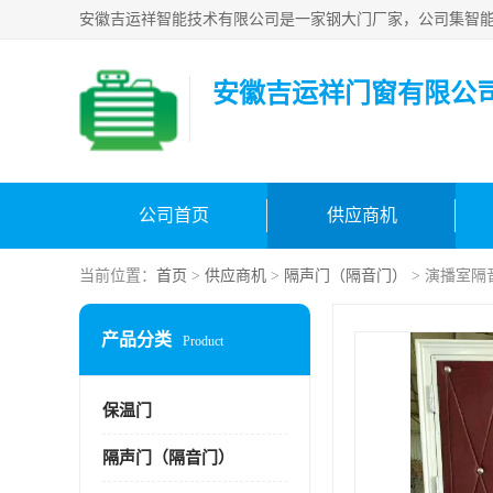
安徽吉运祥门窗有限公
公司首页
供应商机
当前位置：
首页
>
供应商机
>
隔声门（隔音门）
> 演播室隔
产品分类
Product
保温门
隔声门（隔音门）