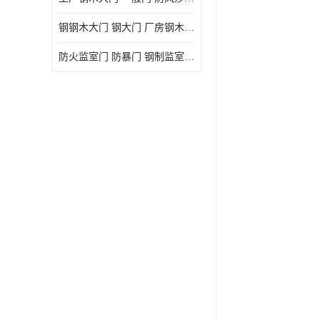
钢钢木大门 钢大门 厂房钢木大门 高铁站钢木大门
防火监室门 防暴门 钢制监室门 报警监舍门