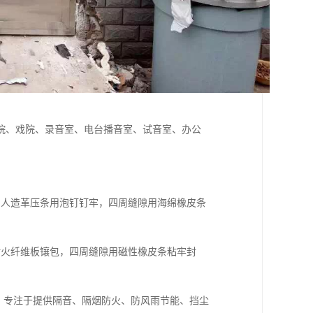
院、戏院、录音室、电台播音室、试音室、办公
的人造革压条用泡钉钉牢，四周缝隙用海绵橡皮条
耐火纤维板镶包，四周缝隙用磁性橡皮条粘牢封
史，专注于提供隔音、隔烟防火、防风雨节能、挡尘