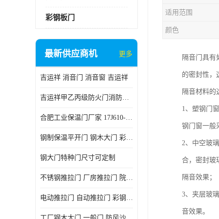
适用范围
彩钢板门
颜色
最新供应商机
更多
隔音门具有
的密封性，
吉运祥 消音门 消音窗 吉运祥
隔音材料的
吉运祥甲乙丙级防火门消防门一门一证
1、塑钢门
合肥工业保温门厂家 17J610-1保温门
钢门窗一般
钢制保温平开门 钢木大门 彩钢复合板门
2、中空玻
钢大门特种门尺寸可定制
合，密封玻
隔音效果；
不锈钢推拉门 厂房推拉门 院墙推拉门 工业电动推拉门
3、夹层玻
电动推拉门 自动推拉门 彩钢板推拉门 夹芯板推拉门
音效果。
工厂钢木大门 一般门 防风沙 风砂）门 防严寒门