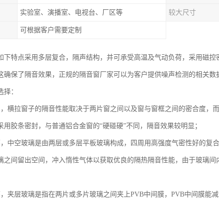
实验室、演播室、电视台、厂区等
较大尺寸
可根据客户需要定制
如下特点采用多层复合，隔声结构，并可承受高温及气动负荷，采用磁控
这确保了隔音效果，正规的隔音窗厂家可以为客户提供噪声检测的相关数
选择：
窗，横拉窗子的隔音性能取决于两片窗之间以及窗与窗框之间的密合度，
采用胶条密封，与普通铝合金窗的“硬碰硬”不同，隔音效果较明显；
璃，中空玻璃是由两层或多层平板玻璃构成，四周用高强度气密性好的复
璃之间留出空间，冲入惰性气体以获取优良的隔热隔音性能，由于玻璃间
璃，夹层玻璃是指在两片或多片玻璃之间夹上PVB中间膜，PVB中间膜能