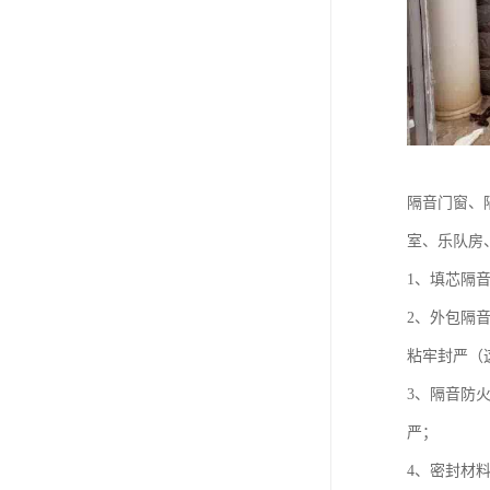
隔音门窗、
室、乐队房
1、填芯隔
2、外包隔
粘牢封严（
3、隔音防
严；
4、密封材