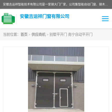
安徽吉运祥智能技术有限公司是一家钢大门厂家，公司集智能自动门窗、钢木门、特种门窗、工业门窗、图集门窗、定制门窗、非标门窗等通道产品的研发设计、制作、安装于一体的综合性、性高新技术企业。
安徽吉运祥门窗有限公司
当前位置：
首页
>
供应商机
> 别墅平开门 南宁自动平开门
保温门
隔声门（隔音门）
防撞自由门
变压器室门窗
工业电动折叠门
钢木门
安全逃生门
工业平移门
工业平开门
监狱门及监狱设备
变压器室配电房门
钢大门厂家