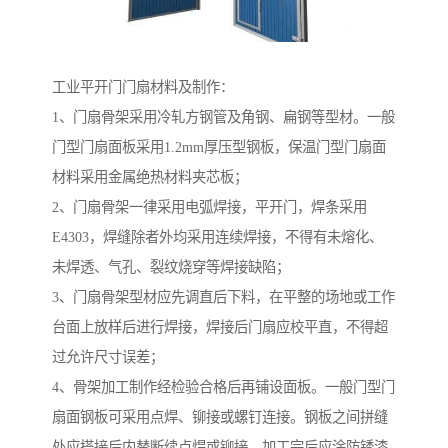
工业平开门门扇材料及制作：
1、门扇骨架采用冷轧方钢管及角钢、扁钢等型材。一般
门型门扇面板采用1.2mm厚压型钢板，保温门型门扇面
材料采用金属绝热材料夹芯板；
2、门扇骨架一律采用电弧焊接，平开门，焊条采用
E4303，焊缝除者外均采用连续焊接，不得有未熔化、
未焊透、气孔、裂纹烧穿等焊接缺陷；
3、门扇骨架型材应先调直后下料，在平整的场地或工作
台面上放样后进行焊接，焊接后门扇应校平直，不得超
过允许尺寸误差；
4、骨架加工制作经检验合格后再铺设面板。一般门型门
扇面钢板可采用点焊、铆接或螺钉连接。钢板之间拼缝
处应搭接后内替断续点焊或铆接。加工完后应涂防锈漆