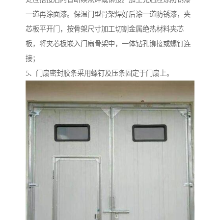
一道再涂面漆。保温门型骨架焊好后涂一道防锈漆，夹
芯板平开门，按骨架尺寸加工切割金属绝热材料夹芯
板，将夹芯板嵌入门扇骨架中，一体钻孔铆接或螺钉连
接；
5、门扇密封胶条采用螺钉及压条固定于门扇上。