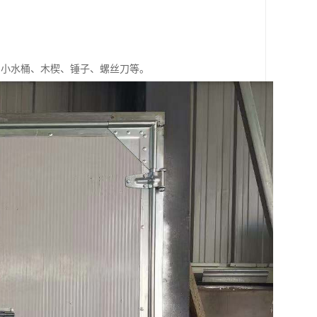
、小水桶、木楔、锤子、螺丝刀等。