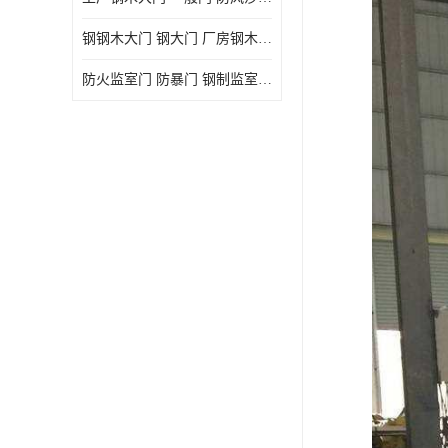
钢钢木大门 钢大门 厂房钢木大门 高铁站钢木大门
防火监室门 防暴门 钢制监室门 报警监舍门