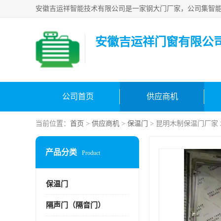
安徽吉运祥门窗有限公
公司首页
供应商机
当前位置：
首页
>
供应商机
>
保温门
> 昆明木制保温门厂家
产品分类
Product
保温门
隔声门（隔音门）