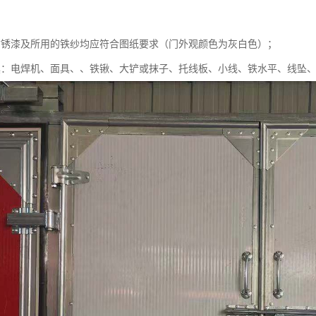
防锈漆及所用的铁纱均应符合图纸要求（门外观颜色为灰白色）；
具：电焊机、面具、、铁锹、大铲或抹子、托线板、小线、铁水平、线坠