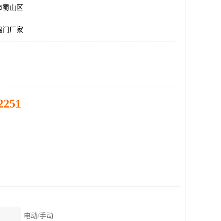
市蜀山区
温门厂家
2251
电动/手动