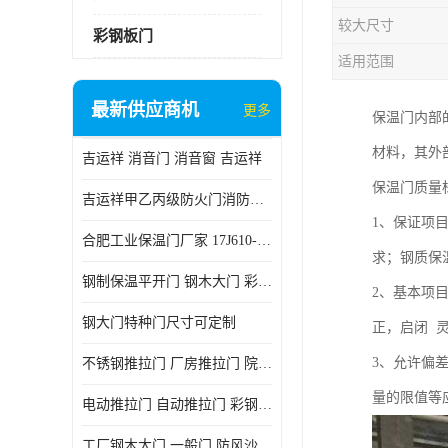
较大尺寸
彩钢板门
适用范围
最新供应商机
更多
保温门内部
材料，其外
吉运祥 消音门 消音窗 吉运祥
保温门质量
吉运祥甲乙丙级防火门消防门一门一证
1、保证项
合肥工业保温门厂家 17J610-1保温门
求；钢质保
钢制保温平开门 钢木大门 彩钢复合板门
2、基本项
钢大门特种门尺寸可定制
正，启闭 
3、允许偏
不锈钢推拉门 厂房推拉门 院墙推拉门 工业电动推拉门
量的限值等
电动推拉门 自动推拉门 彩钢板推拉门 夹芯板推拉门
工厂钢木大门 一般门 防风沙 风砂）门 防严寒门