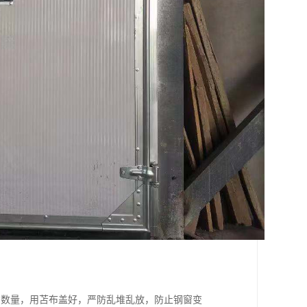
和数量，用苫布盖好，严防乱堆乱放，防止钢窗变