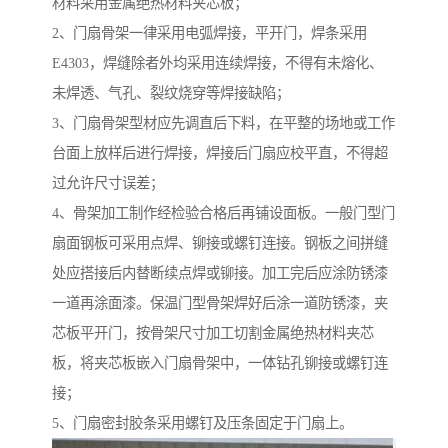
材料采用金属绝热材料夹芯板；
2、门扇骨架一律采用电弧焊接，平开门，焊条采用
E4303，焊缝除者外均采用连续焊接，不得有未熔化、
未焊透、气孔、裂纹烧穿等焊接缺陷；
3、门扇骨架型材应先调直后下料，在平整的场地或工作
台面上放样后进行焊接，焊接后门扇应校平直，不得超
过允许尺寸误差；
4、骨架加工制作经检验合格后再铺设面板。一般门型门
扇面钢板可采用点焊、铆接或螺钉连接。钢板之间拼缝
处应搭接后内替断续点焊或铆接。加工完后应涂防锈漆
一道再涂面漆。保温门型骨架焊好后涂一道防锈漆，夹
芯板平开门，按骨架尺寸加工切割金属绝热材料夹芯
板，将夹芯板嵌入门扇骨架中，一体钻孔铆接或螺钉连
接；
5、门扇密封胶条采用螺钉及压条固定于门扇上。