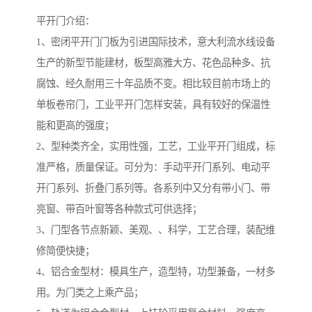
平开门介绍：
1、密闭平开门门板为引进国际技术，意大利流水线设备
生产的新型节能建材，板型高雅大方、花色品种多、抗
腐蚀、经久耐用三十年品质不变。相比较目前市场上的
单板卷帘门，工业平开门怎样安装，具有较好的保温性
能和更高的强度；
2、型种类齐全，实用性强，工艺，工业平开门组成，标
准严格，质量保证。可分为：手动平开门系列、电动平
开门系列、折叠门系列等。各系列中又分有带小门、带
亮窗、带百叶窗等各种款式可供选择；
3、门型各节点新颖、美观、、科学，工艺合理，装配维
修简便快捷；
4、铝合金型材：模具生产，造型特，功型兼备，一材多
用。为门类之上乘产品；