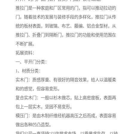
推拉门是一种家庭和厂区常用的门，指可以推动拉动的
门。随着技术的发展与装修手段的多样化，推拉门从传
统的板材表面，到玻璃、布艺、藤编、铝合金型材，从
推拉门、折叠门到隔断门，推拉门的功能和使用范围在
不断扩展。
拓展资料：
一、平开门分类：
1、材质分类：
实木门：质感厚重、有很好的隔音效果，给人以温暖柔
和的感觉，但容易变形。
复合实木门：一般以杉木做芯，贴上高密度板，表面再
包上一层实木，坚固不易变形。
模压门：是由木制纤维经机器高压之后而成，表面容易
做出各种凹凸造型。
我们公司一直坚持“以信誉求市场、以质量求生存、以技