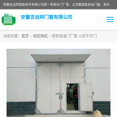
安徽吉运祥智能技术有限公司是一家钢大门厂家，公司集智能自动门窗、钢木门、特种门窗、工业门窗、图集门窗、定制门窗、非标门窗等通道产品的研发设计、制作、安装于一体的综合性、性高新技术企业。
安徽吉运祥门窗有限公司
当前位置：
首页
>
供应商机
> 西安保温门厂家 小区平开门
保温门
隔声门（隔音门）
防撞自由门
变压器室门窗
工业电动折叠门
钢木门
安全逃生门
工业平移门
工业平开门
监狱门及监狱设备
变压器室配电房门
钢大门厂家