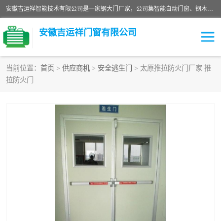
安徽吉运祥智能技术有限公司是一家钢大门厂家，公司集智能自动门窗、钢木门、特种门窗、工业门窗、图集门窗、定制门窗、非标门窗等通道产品的研发设计、制作、安装于一体的综合性、性高新技术企业。
安徽吉运祥门窗有限公司
当前位置：
首页
>
供应商机
>
安全逃生门
> 太原推拉防火门厂家 推
拉防火门
保温门
隔声门（隔音门）
防撞自由门
变压器室门窗
工业电动折叠门
钢木门
安全逃生门
工业平移门
工业平开门
监狱门及监狱设备
变压器室配电房门
钢大门厂家