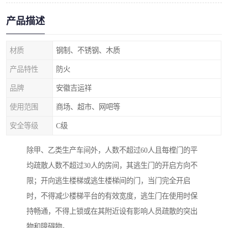
产品描述
材质
钢制、不锈钢、木质
产品特性
防火
品牌
安徽吉运祥
使用范围
商场、超市、网吧等
安全等级
C级
除甲、乙类生产车间外，人数不超过60人且每樘门的平
均疏散人数不超过30人的房间，其逃生门的开启方向不
限；开向逃生楼梯或逃生楼梯间的门，当门完全开启
时，不得减少楼梯平台的有效宽度，逃生门在使用时保
持畅通，不得上锁或在其附近设有影响人员疏散的突出
物和障碍物。