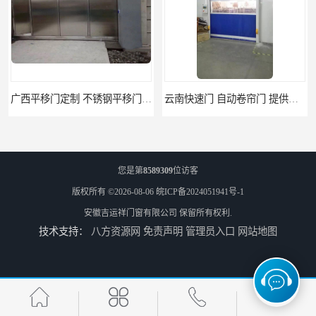
广西平移门定制 不锈钢平移门 别墅平移门
云南快速门 自动卷帘门 提供免费样品
您是第
8589309
位访客
版权所有 ©2026-08-06
皖ICP备2024051941号-1
安徽吉运祥门窗有限公司
保留所有权利.
技术支持：
八方资源网
免责声明
管理员入口
网站地图
阜阳卷帘门快速门 堆积门 工业卷帘门
天津防火门品牌 玻璃防火门 制造工艺优