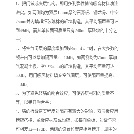
1、把门做成夹层结构。即用多孔弹性植物吸音材料喷注
密实。如两侧均为双层12mm厚的石膏板、钢龙骨、中空
75mm并内填超细玻璃棉的轻墙构造，其平均隔声量可达
到49dB，而其单位面积质量只有240mm厚砖墙的十分之
一；
2、将空气间层的厚度增加到处5mm以上时，在大多数的
频带内可以增加隔声量8—10dB，如两侧均为75mm厚加
气混凝土板、空中75mm的轻墙构造，其平均声量可达
50dB，用门吸声材料填充空气间层，可使隔声量提高2
—8dB。
3、为了避免轻墙的吻合效应，可使各层材料的质量不
等，以错开吻合谷；
4、墙的板缝密实程度对隔声有较大的影响，双层板应用
错缝搭接，单板应抹灰或勾缝，如每面单板，勾缝与否
可相差12—17dB，两侧的设置位置应相互错开，周围的