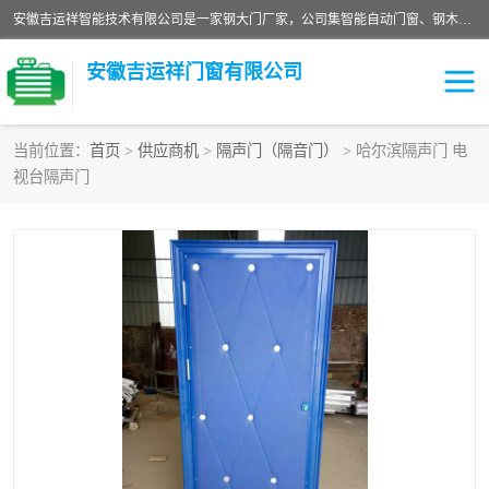
安徽吉运祥智能技术有限公司是一家钢大门厂家，公司集智能自动门窗、钢木门、特种门窗、工业门窗、图集门窗、定制门窗、非标门窗等通道产品的研发设计、制作、安装于一体的综合性、性高新技术企业。
安徽吉运祥门窗有限公司
当前位置：
首页
>
供应商机
>
隔声门（隔音门）
> 哈尔滨隔声门 电
视台隔声门
保温门
隔声门（隔音门）
防撞自由门
变压器室门窗
工业电动折叠门
钢木门
安全逃生门
工业平移门
工业平开门
监狱门及监狱设备
变压器室配电房门
钢大门厂家