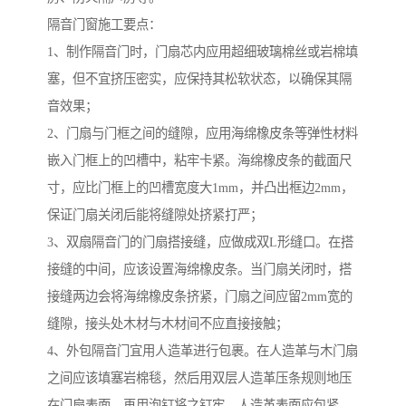
隔音门窗施工要点：
1、制作隔音门时，门扇芯内应用超细玻璃棉丝或岩棉填
塞，但不宜挤压密实，应保持其松软状态，以确保其隔
音效果；
2、门扇与门框之间的缝隙，应用海绵橡皮条等弹性材料
嵌入门框上的凹槽中，粘牢卡紧。海绵橡皮条的截面尺
寸，应比门框上的凹槽宽度大1mm，并凸出框边2mm，
保证门扇关闭后能将缝隙处挤紧打严；
3、双扇隔音门的门扇搭接缝，应做成双L形缝口。在搭
接缝的中间，应该设置海绵橡皮条。当门扇关闭时，搭
接缝两边会将海绵橡皮条挤紧，门扇之间应留2mm宽的
缝隙，接头处木材与木材间不应直接接触；
4、外包隔音门宜用人造革进行包裹。在人造革与木门扇
之间应该填塞岩棉毯，然后用双层人造革压条规则地压
在门扇表面，再用泡钉将之钉牢，人造革表面应包紧、