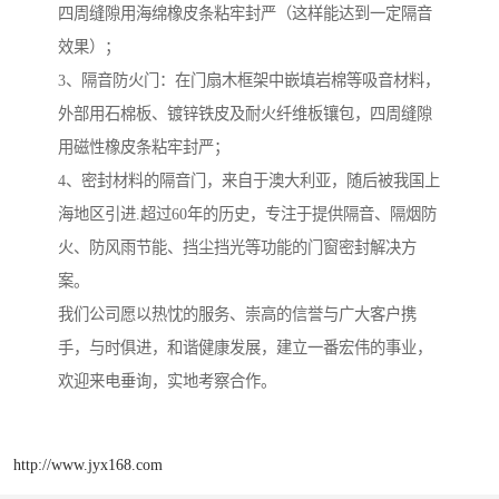
四周缝隙用海绵橡皮条粘牢封严（这样能达到一定隔音
效果）；
3、隔音防火门：在门扇木框架中嵌填岩棉等吸音材料，
外部用石棉板、镀锌铁皮及耐火纤维板镶包，四周缝隙
用磁性橡皮条粘牢封严；
4、密封材料的隔音门，来自于澳大利亚，随后被我国上
海地区引进.超过60年的历史，专注于提供隔音、隔烟防
火、防风雨节能、挡尘挡光等功能的门窗密封解决方
案。
我们公司愿以热忱的服务、崇高的信誉与广大客户携
手，与时俱进，和谐健康发展，建立一番宏伟的事业，
欢迎来电垂询，实地考察合作。
http://www.jyx168.com