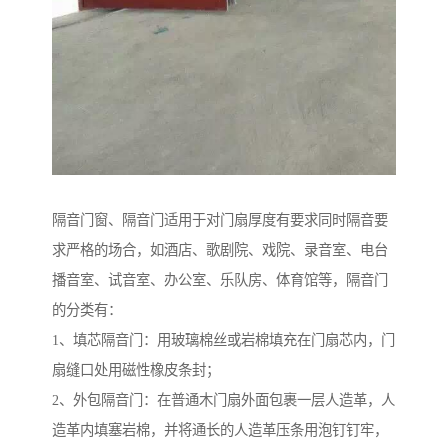
隔音门窗、隔音门适用于对门扇厚度有要求同时隔音要
求严格的场合，如酒店、歌剧院、戏院、录音室、电台
播音室、试音室、办公室、乐队房、体育馆等，隔音门
的分类有：
1、填芯隔音门：用玻璃棉丝或岩棉填充在门扇芯内，门
扇缝口处用磁性橡皮条封；
2、外包隔音门：在普通木门扇外面包裹一层人造革，人
造革内填塞岩棉，并将通长的人造革压条用泡钉钉牢，