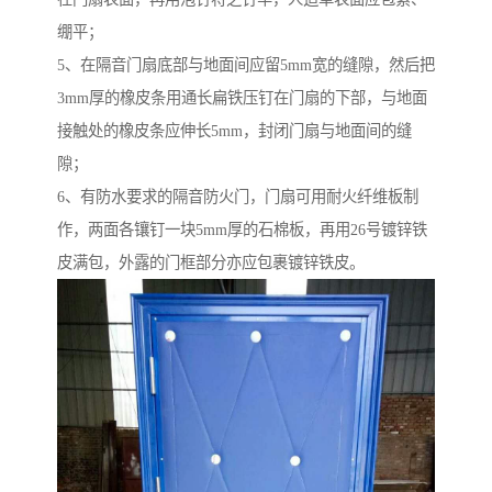
绷平；
5、在隔音门扇底部与地面间应留5mm宽的缝隙，然后把
3mm厚的橡皮条用通长扁铁压钉在门扇的下部，与地面
接触处的橡皮条应伸长5mm，封闭门扇与地面间的缝
隙；
6、有防水要求的隔音防火门，门扇可用耐火纤维板制
作，两面各镶钉一块5mm厚的石棉板，再用26号镀锌铁
皮满包，外露的门框部分亦应包裹镀锌铁皮。