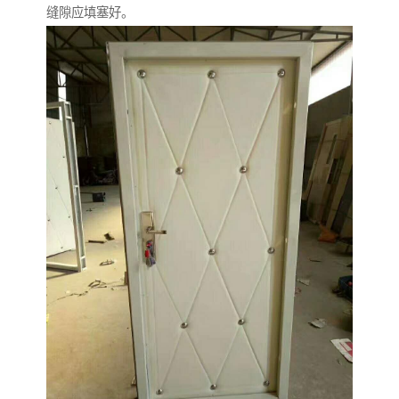
缝隙应填塞好。